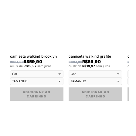
camiseta walkind brooklyn
camiseta walkind grafite
cami
R$
59,90
R$
59,90
R$
84,90
R$
84,90
R$
84
ou 3x de
R$
19,97
sem juros
ou 3x de
R$
19,97
sem juros
ou 3
ADICIONAR AO
ADICIONAR AO
CARRINHO
CARRINHO