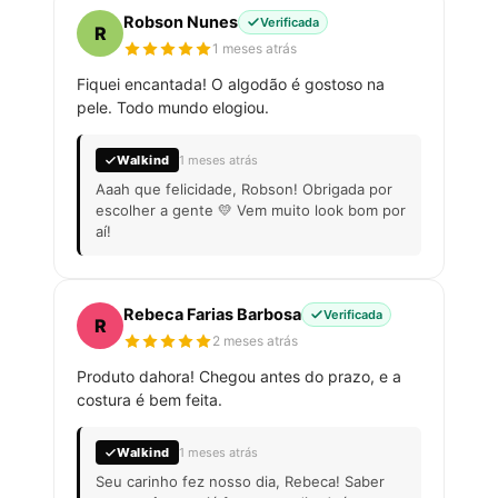
Robson Nunes
Verificada
R
1 meses atrás
Fiquei encantada! O algodão é gostoso na
pele. Todo mundo elogiou.
Walkind
1 meses atrás
Aaah que felicidade, Robson! Obrigada por
escolher a gente 💛 Vem muito look bom por
aí!
Rebeca Farias Barbosa
Verificada
R
2 meses atrás
Produto dahora! Chegou antes do prazo, e a
costura é bem feita.
Walkind
1 meses atrás
Seu carinho fez nosso dia, Rebeca! Saber