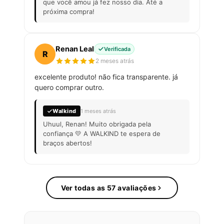
que você amou já fez nosso dia. Até a
próxima compra!
Renan Leal
Verificada
R
2 meses atrás
excelente produto! não fica transparente. já
quero comprar outro.
Walkind
1 meses atrás
Uhuul, Renan! Muito obrigada pela
confiança 💛 A WALKIND te espera de
braços abertos!
Ver todas as 57 avaliações