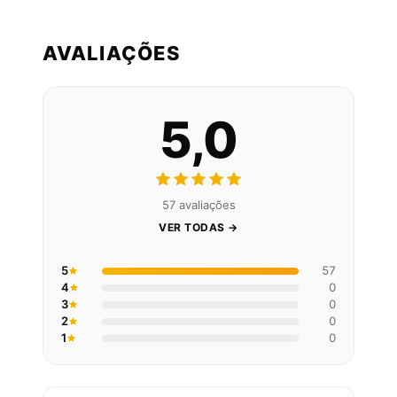
AVALIAÇÕES
5,0
57 avaliações
VER TODAS →
5
57
4
0
3
0
2
0
1
0