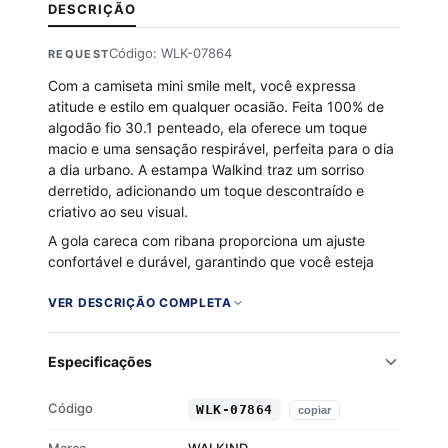
DESCRIÇÃO
Código: WLK-07864
REQUEST
Com a camiseta mini smile melt, você expressa
atitude e estilo em qualquer ocasião. Feita 100% de
algodão fio 30.1 penteado, ela oferece um toque
macio e uma sensação respirável, perfeita para o dia
a dia urbano. A estampa Walkind traz um sorriso
derretido, adicionando um toque descontraído e
criativo ao seu visual.
A gola careca com ribana proporciona um ajuste
confortável e durável, garantindo que você esteja
sempre no controle do seu estilo. Seja para um rolê
casual ou uma combinação mais elaborada, essa
VER DESCRIÇÃO COMPLETA
camiseta é a escolha certa para quem valoriza
qualidade e autenticidade.
Especificações
100% algodão fio 30.1 penteado
Toque macio e respirável
Código
WLK-07864
copiar
Gola careca com ribana
Estampa Walkind exclusiva