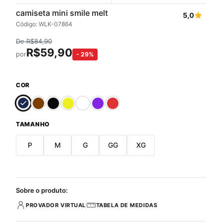
camiseta mini smile melt
5,0
Código: WLK-07864
De
R$
84,90
R$
59,90
por
-
29
%
COR
TAMANHO
P
M
G
GG
XG
Sobre o produto:
PROVADOR VIRTUAL
TABELA DE MEDIDAS