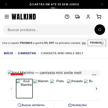
CARTÃO EM ATÉ 3X SEM JÚROS
WALKIND
Use o cupom
PROMO5
e ganhe
5% OFF
na primeira compra
.
Ver condições
.
PROMO5
INÍCIO
›
CAMISETAS
›
CAMISETA MINI SMILE MELT
-29%
Buscar similares
Avaliações