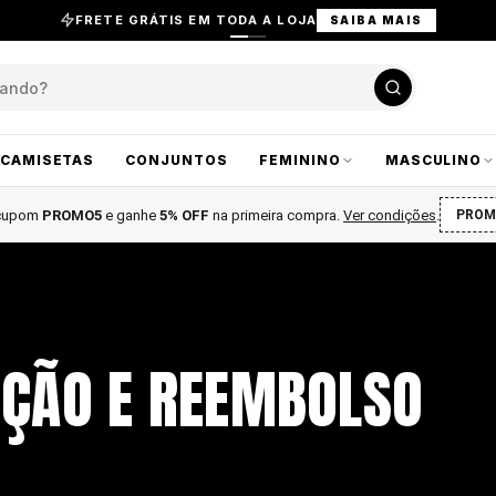
FRETE GRÁTIS EM TODA A LOJA
SAIBA MAIS
CAMISETAS
CONJUNTOS
FEMININO
MASCULINO
 cupom
PROMO5
e ganhe
5% OFF
na primeira compra
.
Ver condições
.
PROM
UÇÃO E REEMBOLSO