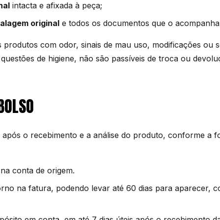
nal
intacta e afixada à peça;
alagem original
e todos os documentos que o acompanha
produtos com odor, sinais de mau uso, modificações ou se
questões de higiene, não são passíveis de troca ou devoluç
BOLSO
 após o recebimento e a análise do produto, conforme a 
 na conta de origem.
rno na fatura, podendo levar até 60 dias para aparecer, 
pósito em conta, em até 7 dias úteis após o recebimento d