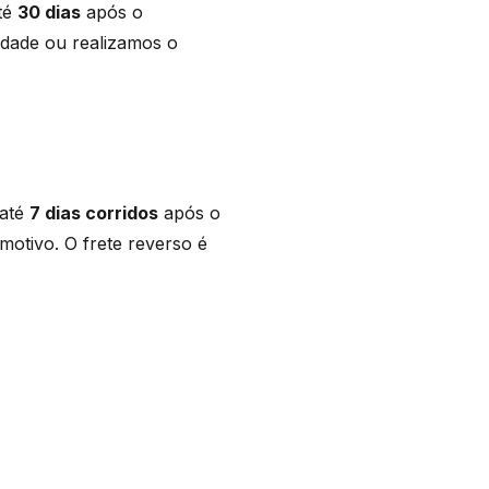
até
30 dias
após o
idade ou realizamos o
 até
7 dias corridos
após o
otivo. O frete reverso é