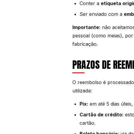
Conter a
etiqueta origi
Ser enviado com a
emb
Importante:
não aceitamos 
pessoal (como meias), por 
fabricação.
PRAZOS DE REEM
O reembolso é processado
utilizada:
Pix:
em até 5 dias úteis,
Cartão de crédito:
esto
cartão.
Boleto bancário:
via de