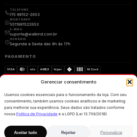
TELEFONE
(11) 98152-2653
WHATSAPP
5511981522653
E-MAIL
suporte@walkind.com.br
HORÁRIO
Segunda a Sexta das 9h às 17h
PAGAMENTO
VISA
elo
AMEX
hiper
M.Cred
Gerenciar consentimento
Compra segura
Dados protegidos
Usamos cookies essenciais para o funcionamento da loja. Com seu
Walkind. Copyright © 2019-walkind.com.br Todos os direitos
consentimento, também usamos cookies analíticos e de marketing
reservados. Os preços, promoções, condições de pagamento, frete e
para melhorar sua experiência. Seus dados são tratados conforme
produtos são válidos exclusivamente para compras realizadas via
internet.
nossa
Política de Privacidade
e a LGPD (Lei 13.709/2018).
CNPJ: 33.871.004/0001-02 · Rua Ademar Martins de Freitas, 257 · Jardim
Santo Elias, Cep: 05-300 · São Paulo · SP
Aceitar tudo
Rejeitar
Personalizar