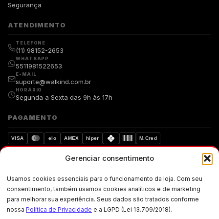
Segurança
ATENDIMENTO
TELEFONE
(11) 98152-2653
WHATSAPP
5511981522653
E-MAIL
suporte@walkind.com.br
HORÁRIO
Segunda a Sexta das 9h às 17h
PAGAMENTO
VISA
elo
AMEX
hiper
M.Cred
Gerenciar consentimento
Compra segura
Dados protegidos
Usamos cookies essenciais para o funcionamento da loja. Com seu
Walkind. Copyright © 2019-walkind.com.br Todos os direitos
consentimento, também usamos cookies analíticos e de marketing
reservados. Os preços, promoções, condições de pagamento, frete e
para melhorar sua experiência. Seus dados são tratados conforme
produtos são válidos exclusivamente para compras realizadas via
internet.
nossa
Política de Privacidade
e a LGPD (Lei 13.709/2018).
CNPJ: 33.871.004/0001-02 · Rua Ademar Martins de Freitas, 257 · Jardim