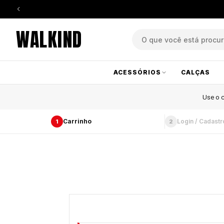
WALKIND
ACESSÓRIOS
CALÇAS
Use o
Carrinho
Login / Cadastr
1
2