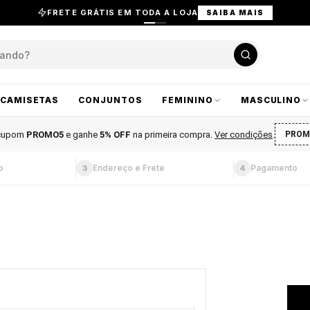
FRETE GRÁTIS EM TODA A LOJA
SAIBA MAIS
CAMISETAS
CONJUNTOS
FEMININO
MASCULINO
 cupom
PROMO5
e ganhe
5% OFF
na primeira compra
.
Ver condições
.
PROM
o
Endereço e Frete
Pagamento
3
4