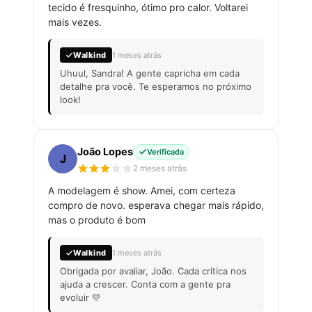
tecido é fresquinho, ótimo pro calor. Voltarei
mais vezes.
Walkind
1 meses atrás
Uhuul, Sandra! A gente capricha em cada
detalhe pra você. Te esperamos no próximo
look!
João Lopes
Verificada
J
2 meses atrás
A modelagem é show. Amei, com certeza
compro de novo. esperava chegar mais rápido,
mas o produto é bom
Walkind
1 meses atrás
Obrigada por avaliar, João. Cada crítica nos
ajuda a crescer. Conta com a gente pra
evoluir 💛