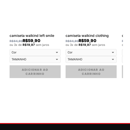
camiseta walkind left smile
camiseta walkind clothing
cami
R$
59,90
R$
59,90
R$
84,90
R$
84,90
R$
84
ou 3x de
R$
19,97
sem juros
ou 3x de
R$
19,97
sem juros
ou 3
ADICIONAR AO
ADICIONAR AO
CARRINHO
CARRINHO