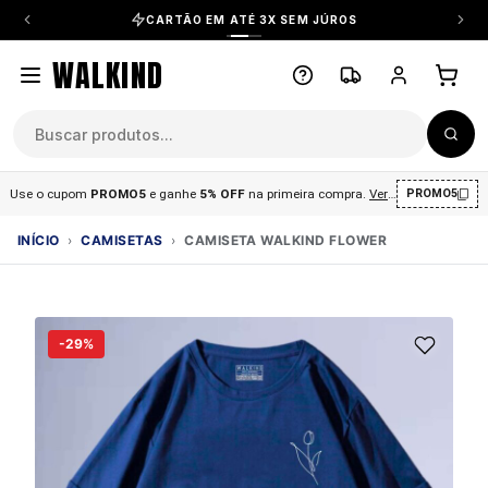
CARTÃO EM ATÉ 3X SEM JÚROS
WALKIND
Use o cupom
PROMO5
e ganhe
5% OFF
na primeira compra
.
Ver condições
.
PROMO5
INÍCIO
›
CAMISETAS
›
CAMISETA WALKIND FLOWER
-29%