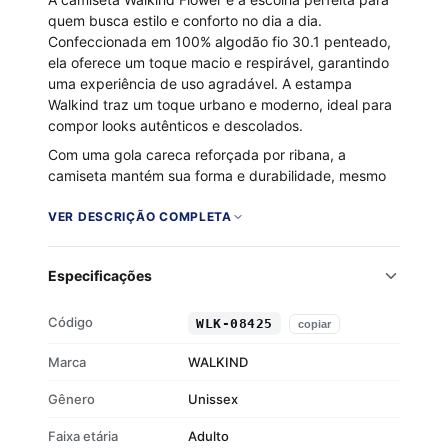
quem busca estilo e conforto no dia a dia.
Confeccionada em 100% algodão fio 30.1 penteado,
ela oferece um toque macio e respirável, garantindo
uma experiência de uso agradável. A estampa
Walkind traz um toque urbano e moderno, ideal para
compor looks autênticos e descolados.
Com uma gola careca reforçada por ribana, a
camiseta mantém sua forma e durabilidade, mesmo
após várias lavagens. Seja para um rolê casual ou um
encontro com amigos, a Walkind Flower se destaca
VER DESCRIÇÃO COMPLETA
pelo design diferenciado e qualidade superior. Vista-
se com confiança e atitude!
Especificações
100% algodão fio 30.1 penteado
Toque macio e respirável
Código
WLK-08425
copiar
Gola careca com ribana
Estampa Walkind
Marca
WALKIND
Gênero
Unissex
Faixa etária
Adulto