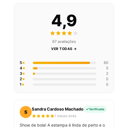
4,9
67 avaliações
VER TODAS →
5
60
4
5
3
2
2
0
1
0
Sandra Cardoso Machado
Verificada
S
1 meses atrás
Show de bola! A estampa é linda de perto e o