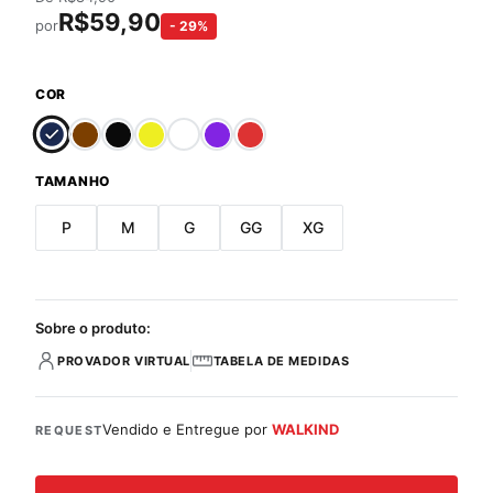
R$
59,90
por
-
29
%
COR
TAMANHO
P
M
G
GG
XG
Sobre o produto:
PROVADOR VIRTUAL
TABELA DE MEDIDAS
Vendido e Entregue por
WALKIND
REQUEST