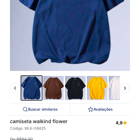
Buscar similares
Avaliações
camiseta walkind flower
4,9
Código: WLK-08425
De
R$
84,90