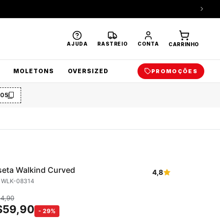
AJUDA
RASTREIO
CONTA
CARRINHO
MOLETONS
OVERSIZED
PROMOÇÕES
O5
eta Walkind Curved
4,8
: WLK-08314
84,90
$
59,90
-
29
%