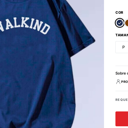
COR
TAMA
P
Sobre 
PRO
REQUE