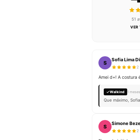
51 a
VER
Sofia Lima Di
S
2
Amei d+! A costura 
Walkind
1 meses
Que máximo, Sofia!
Simone Beze
S
2