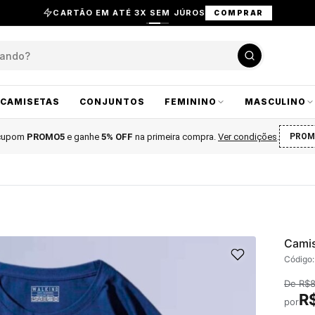
CARTÃO EM ATÉ 3X SEM JÚROS
COMPRAR
CAMISETAS
CONJUNTOS
FEMININO
MASCULINO
 cupom
PROMO5
e ganhe
5% OFF
na primeira compra
.
Ver condições
.
PROM
Camis
Código
De
R$
R
por