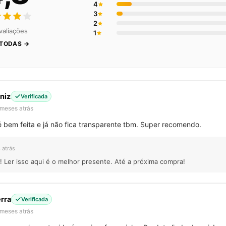
4
3
2
valiações
1
 TODAS →
niz
Verificada
 meses atrás
é bem feita e já não fica transparente tbm. Super recomendo.
 atrás
 Ler isso aqui é o melhor presente. Até a próxima compra!
rra
Verificada
 meses atrás