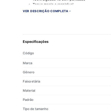
Toque macio e respirável
Gola careca com ribana
VER DESCRIÇÃO COMPLETA
Estampa exclusiva Walkind
Especificações
Código
Marca
Gênero
Faixa etária
Material
Padrão
Tipo de tamanho