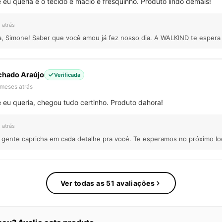
e eu queria e o tecido é macio e fresquinho. Produto lindo demais!
 atrás
da, Simone! Saber que você amou já fez nosso dia. A WALKIND te espera
chado Araújo
Verificada
 meses atrás
e eu queria, chegou tudo certinho. Produto dahora!
 atrás
A gente capricha em cada detalhe pra você. Te esperamos no próximo lo
Ver todas as 51 avaliações