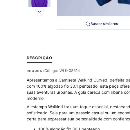
Buscar similares
DESCRIÇÃO
Código: WLK-08314
REQUEST
Apresentamos a Camiseta Walkind Curved, perfeita par
com 100% algodão fio 30.1 penteado, esta peça oferec
suas aventuras urbanas. A gola careca com ribana co
moderno.
A estampa Walkind traz um toque especial, destacand
sofisticado. Seja para um passeio casual ou um enco
certa para expressar sua personalidade com confianç
100% algodão fio 30.1 penteado