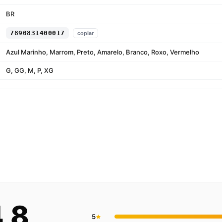
BR
7890831400017
copiar
Azul Marinho, Marrom, Preto, Amarelo, Branco, Roxo, Vermelho
G, GG, M, P, XG
S
,8
5