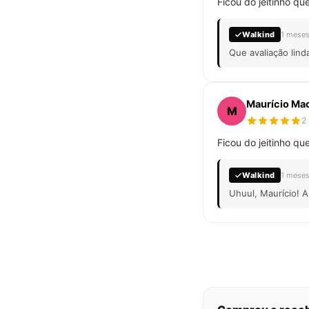
Ficou do jeitinho qu
Walkind
1 meses
Que avaliação lin
Maurício Ma
M
2
Ficou do jeitinho qu
Walkind
1 meses
Uhuul, Maurício! 