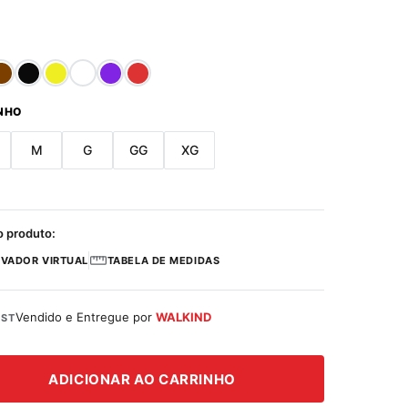
NHO
M
G
GG
XG
o produto:
VADOR VIRTUAL
TABELA DE MEDIDAS
Vendido e Entregue por
WALKIND
ST
ADICIONAR AO CARRINHO