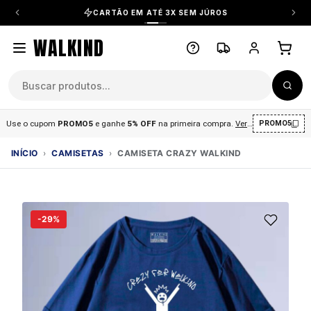
CARTÃO EM ATÉ 3X SEM JÚROS
WALKIND
Use o cupom
PROMO5
e ganhe
5% OFF
na primeira compra
.
Ver condições
.
PROMO5
INÍCIO
›
CAMISETAS
›
CAMISETA CRAZY WALKIND
-29%