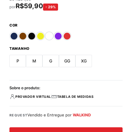
R$
59,90
por
-
29
%
COR
TAMANHO
P
M
G
GG
XG
Sobre o produto:
PROVADOR VIRTUAL
TABELA DE MEDIDAS
Vendido e Entregue por
WALKIND
REQUEST