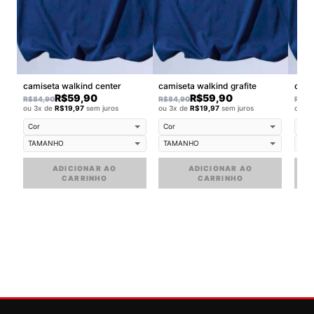
camiseta walkind center
camiseta walkind grafite
cami
R$
59,90
R$
59,90
R$
84,90
R$
84,90
R$
84
ou 3x de
R$
19,97
sem juros
ou 3x de
R$
19,97
sem juros
ou 3
ADICIONAR AO
ADICIONAR AO
CARRINHO
CARRINHO