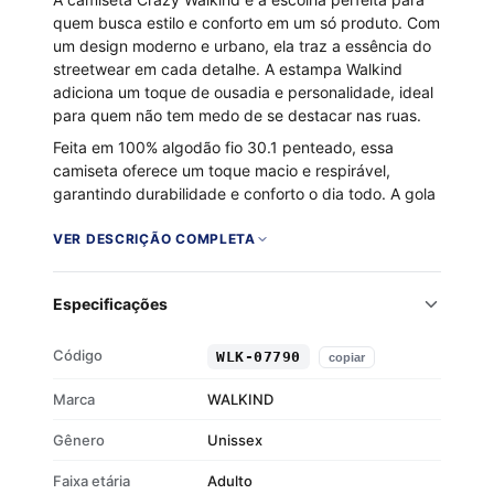
quem busca estilo e conforto em um só produto. Com
um design moderno e urbano, ela traz a essência do
streetwear em cada detalhe. A estampa Walkind
adiciona um toque de ousadia e personalidade, ideal
para quem não tem medo de se destacar nas ruas.
Feita em 100% algodão fio 30.1 penteado, essa
camiseta oferece um toque macio e respirável,
garantindo durabilidade e conforto o dia todo. A gola
careca com ribana completa o visual clássico e
atemporal, tornando-se uma peça indispensável para
VER DESCRIÇÃO COMPLETA
compor qualquer look casual com atitude.
100% algodão fio 30.1 penteado
Especificações
Toque macio, respirável e durável
Gola careca com ribana
Código
WLK-07790
copiar
Estampa Walkind
Marca
WALKIND
Gênero
Unissex
Faixa etária
Adulto