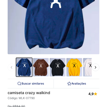
Buscar similares
Avaliações
camiseta crazy walkind
4,9
Código: WLK-07790
De
R$
84,90