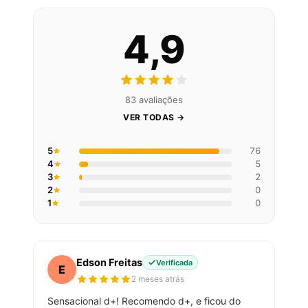
4,9
83 avaliações
VER TODAS →
5
76
4
5
3
2
2
0
1
0
Edson Freitas
Verificada
E
2 meses atrás
Sensacional d+! Recomendo d+, e ficou do