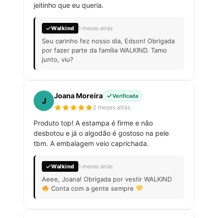
jeitinho que eu queria.
Walkind
1 meses atrás
Seu carinho fez nosso dia, Edson! Obrigada
por fazer parte da família WALKIND. Tamo
junto, viu?
Joana Moreira
Verificada
J
2 meses atrás
Produto top! A estampa é firme e não
desbotou e já o algodão é gostoso na pele
tbm. A embalagem veio caprichada.
Walkind
1 meses atrás
Aeee, Joana! Obrigada por vestir WALKIND
Conta com a gente sempre