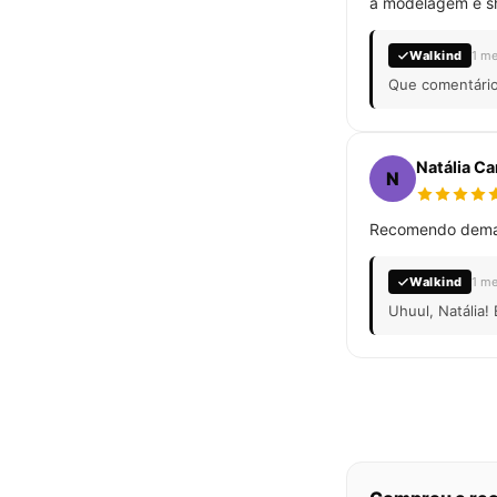
a modelagem é s
Walkind
1 me
Que comentário 
Natália C
N
Recomendo demais
Walkind
1 me
Uhuul, Natália