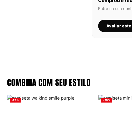
Comprou e rec
Entre na sua cont
Avaliar est
COMBINA COM SEU ESTILO
-29%
-29%