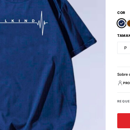
COR
TAMA
P
Sobre 
PRO
REQUE