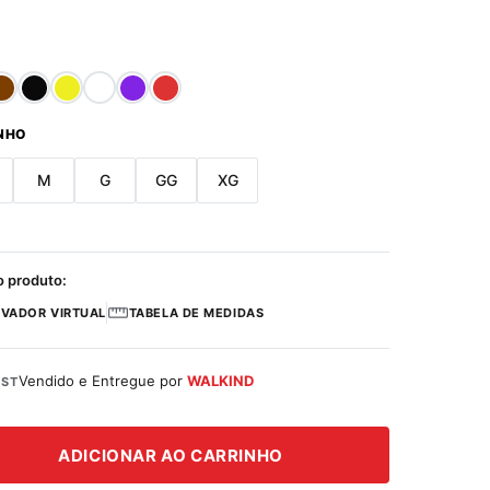
NHO
M
G
GG
XG
o produto:
VADOR VIRTUAL
TABELA DE MEDIDAS
Vendido e Entregue por
WALKIND
ST
ADICIONAR AO CARRINHO