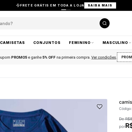
FRETE GRÁTIS EM TODA A LOJA
SAIBA MAIS
CAMISETAS
CONJUNTOS
FEMININO
MASCULINO
 cupom
PROMO5
e ganhe
5% OFF
na primeira compra
.
Ver condições
.
PROM
camis
Código
De
R$
R
por