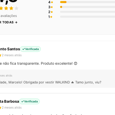
4
3
2
 avaliações
1
R TODAS →
into Santos
Verificada
2 meses atrás
 não fica transparente. Produto excelente! 😍
ses atrás
dade, Marcelo! Obrigada por vestir WALKIND 🔥 Tamo junto, viu?
ta Barbosa
Verificada
2 meses atrás