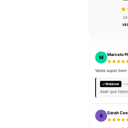
58
VE
Marcelo P
M
Veste super bem e
Walkind
1 me
Aaah que felici
Sarah Cos
S