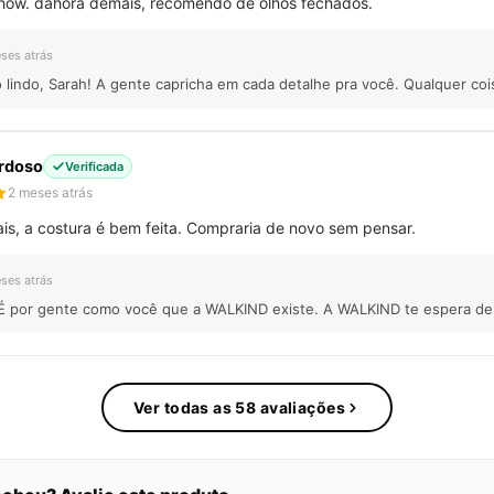
how. dahora demais, recomendo de olhos fechados.
ses atrás
lindo, Sarah! A gente capricha em cada detalhe pra você. Qualquer coi
ardoso
Verificada
2 meses atrás
, a costura é bem feita. Compraria de novo sem pensar.
ses atrás
! É por gente como você que a WALKIND existe. A WALKIND te espera de
Ver todas as 58 avaliações