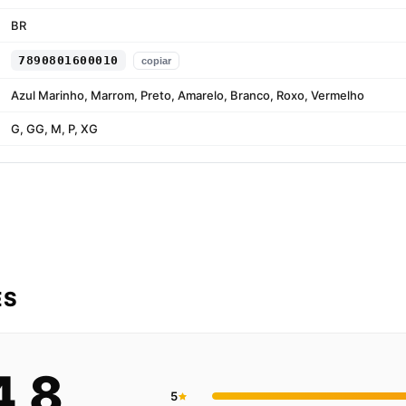
BR
7890801600010
copiar
Azul Marinho, Marrom, Preto, Amarelo, Branco, Roxo, Vermelho
G, GG, M, P, XG
ES
4,8
5