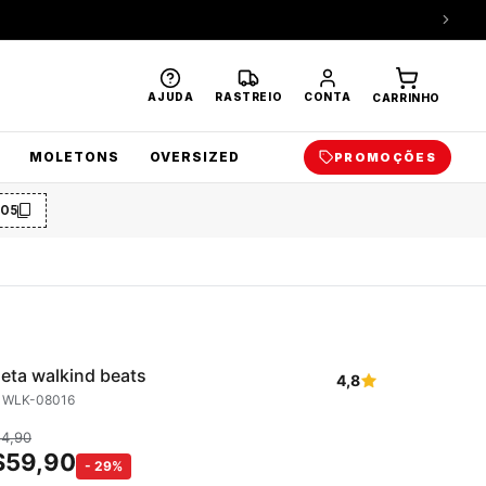
AJUDA
RASTREIO
CONTA
CARRINHO
MOLETONS
OVERSIZED
PROMOÇÕES
O5
eta walkind beats
4,8
: WLK-08016
84,90
$
59,90
-
29
%