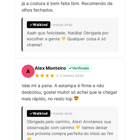
já a costura é bem feita tbm. Recomendo de
olhos fechados.
Walkind
1 meses atrás
Aaah que felicidade, Natália! Obrigada por
escolher a gente
Qualquer coisa é só
chamar!
Alex Monteiro
Verificada
A
2 meses atrás
Vale mt a pena. A estampa é firme e não
desbotou, gostei muito! só achei que ia chegar
mais rápido, no resto top
Walkind
1 meses atrás
Obrigada pelo carinho, Alex! Anotamos sua
observação com carinho
Vamos deixar
sua próxima compra perfeita do início ao fim