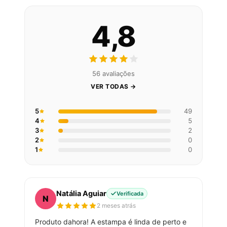
4,8
56 avaliações
VER TODAS →
5
49
4
5
3
2
2
0
1
0
Natália Aguiar
Verificada
N
2 meses atrás
Produto dahora! A estampa é linda de perto e