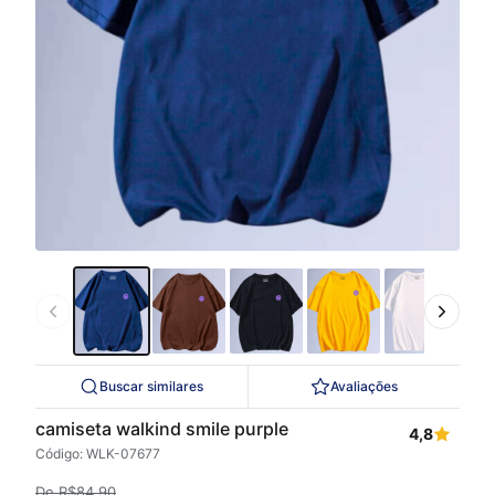
Buscar similares
Avaliações
camiseta walkind smile purple
4,8
Código: WLK-07677
De
R$
84,90