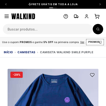
FRETE GRÁTIS EM TODA A LOJA
WALKIND
Use o cupom
PROMO5
e ganhe
5% OFF
na primeira compra
.
Ver condições
.
PROMO5
INÍCIO
›
CAMISETAS
›
CAMISETA WALKIND SMILE PURPLE
-29%