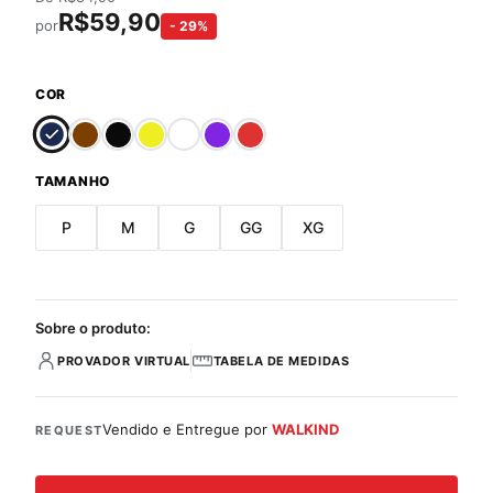
R$
59,90
por
-
29
%
COR
TAMANHO
P
M
G
GG
XG
Sobre o produto:
PROVADOR VIRTUAL
TABELA DE MEDIDAS
Vendido e Entregue por
WALKIND
REQUEST