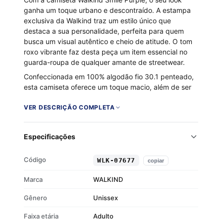
ganha um toque urbano e descontraído. A estampa
exclusiva da Walkind traz um estilo único que
destaca a sua personalidade, perfeita para quem
busca um visual autêntico e cheio de atitude. O tom
roxo vibrante faz desta peça um item essencial no
guarda-roupa de qualquer amante de streetwear.
Confeccionada em 100% algodão fio 30.1 penteado,
esta camiseta oferece um toque macio, além de ser
respirável e durável. A gola careca com ribana
proporciona um ajuste confortável e clássico. Ideal
VER DESCRIÇÃO COMPLETA
para qualquer ocasião, seja um rolê na cidade ou um
encontro com amigos, a Walkind Smile Purple é a
Especificações
escolha certa para se destacar.
100% algodão fio 30.1 penteado
Código
WLK-07677
copiar
Toque macio e respirável
Gola careca com ribana
Marca
WALKIND
Estampa exclusiva Walkind
Gênero
Unissex
Faixa etária
Adulto