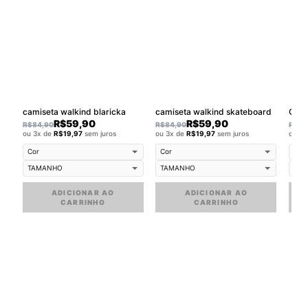
camiseta walkind blaricka
camiseta walkind skateboard
Cami
R$
59,90
R$
59,90
R$
84,90
R$
84,90
R$
84
ou 3x de
R$
19,97
sem juros
ou 3x de
R$
19,97
sem juros
ou 3
ADICIONAR AO
ADICIONAR AO
CARRINHO
CARRINHO