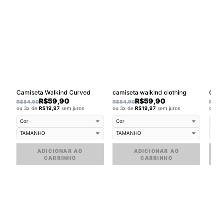
Camiseta Walkind Curved
camiseta walkind clothing
Cami
R$
59,90
R$
59,90
R$
84,90
R$
84,90
R$
84
ou 3x de
R$
19,97
sem juros
ou 3x de
R$
19,97
sem juros
ou 3
ADICIONAR AO
ADICIONAR AO
CARRINHO
CARRINHO