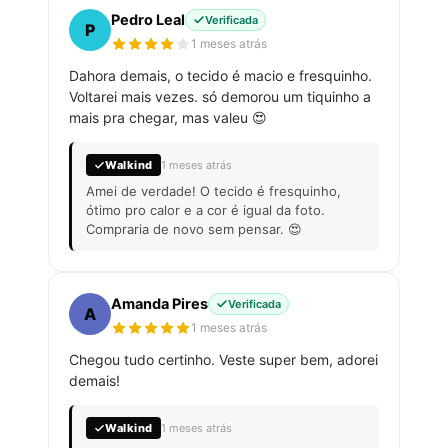
Pedro Leal
Verificada
P
1 meses atrás
Dahora demais, o tecido é macio e fresquinho.
Voltarei mais vezes. só demorou um tiquinho a
mais pra chegar, mas valeu 😍
Walkind
1 meses atrás
Amei de verdade! O tecido é fresquinho,
ótimo pro calor e a cor é igual da foto.
Compraria de novo sem pensar. 😍
Amanda Pires
Verificada
A
1 meses atrás
Chegou tudo certinho. Veste super bem, adorei
demais!
Walkind
1 meses atrás