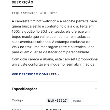
DESCRIÇÃO
Código: WLK-07827
REQUEST
A camiseta “im not walkind” é a escolha perfeita para
quem busca estilo e conforto no dia a dia. Feita em
100% algodão fio 30.1 penteado, ela oferece um
toque macio que vai te acompanhar em todas as
suas aventuras urbanas. A estampa exclusiva da
Walkind traz uma mensagem forte e autêntica, ideal
para quem quer se destacar com personalidade.
Com gola careca e ribana, esta camiseta proporciona
um ajuste confortável e moderno, sem abrir mão da
durabilidade. Seja para um passeio na cidade ou um
encontro casual, a “im not walkind” é a peça que
VER DESCRIÇÃO COMPLETA
faltava no seu guarda-roupa.
100% algodão fio 30.1 penteado
Especificações
Toque macio e respirável
Gola careca com ribana
Código
WLK-07827
copiar
Estampa exclusiva Walkind