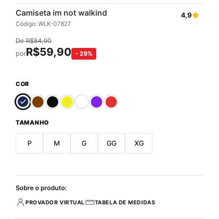
Camiseta im not walkind
4,9
Código: WLK-07827
De
R$
84,90
R$
59,90
por
-
29
%
COR
TAMANHO
P
M
G
GG
XG
Sobre o produto:
PROVADOR VIRTUAL
TABELA DE MEDIDAS