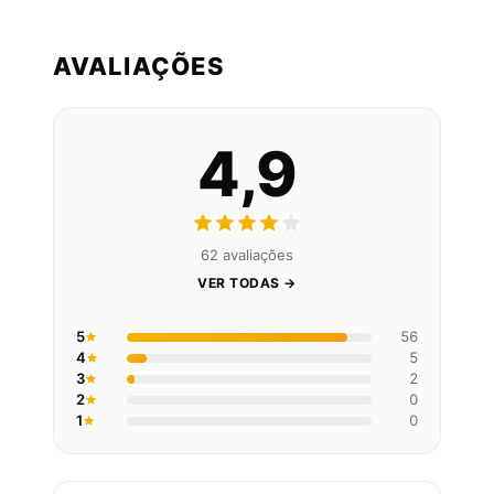
AVALIAÇÕES
4,9
62 avaliações
VER TODAS →
5
56
4
5
3
2
2
0
1
0