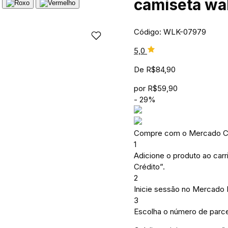
camiseta wa
Código: WLK-07979
5,0
De
R$
84,90
por
R$
59,90
-
29
%
Compre com o Mercado Cr
1
Adicione o produto ao carr
Crédito”.
2
Inicie sessão no Mercado
3
Escolha o número de parce