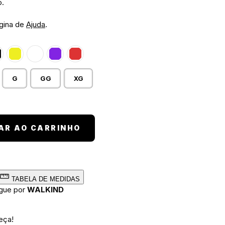
o.
ágina de
Ajuda
.
G
GG
XG
quantidade
AR AO CARRINHO
TABELA DE MEDIDAS
egue por
WALKIND
eça!