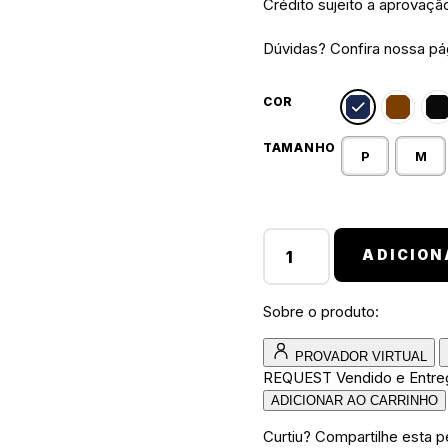
Crédito sujeito a aprovaçã
Dúvidas? Confira nossa p
COR
TAMANHO
P
M
camiseta walkind megrim 
ADICION
Sobre o produto:
PROVADOR VIRTUAL
REQUEST
Vendido e Entr
ADICIONAR AO CARRINHO
Curtiu? Compartilhe esta p