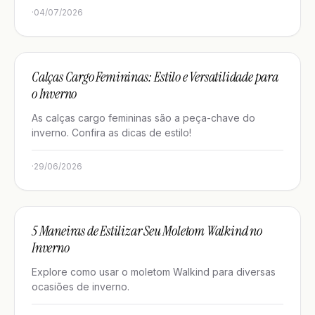
·
04/07/2026
GUIAS DE ESTILO
Calças Cargo Femininas: Estilo e Versatilidade para
o Inverno
As calças cargo femininas são a peça-chave do
inverno. Confira as dicas de estilo!
·
29/06/2026
GUIAS DE ESTILO
5 Maneiras de Estilizar Seu Moletom Walkind no
Inverno
Explore como usar o moletom Walkind para diversas
ocasiões de inverno.