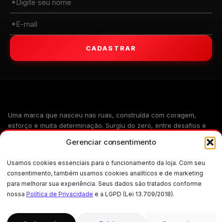
CADASTRAR
WALKIND
Uma marca que nasceu nas ruas, construída com coragem,
esforço e muita determinação. Surgiu do zero, entre desafios e
sonhos, transformando a realidade em estilo. Hoje, representa
Gerenciar consentimento
atitude, autenticidade e superação — levando a essência do
streetwear para quem veste mais do que roupa, veste história.
Usamos cookies essenciais para o funcionamento da loja. Com seu
consentimento, também usamos cookies analíticos e de marketing
para melhorar sua experiência. Seus dados são tratados conforme
nossa
Política de Privacidade
e a LGPD (Lei 13.709/2018).
INSTITUCIONAL
Blog