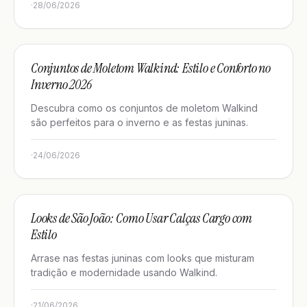
·
28/06/2026
GUIAS DE ESTILO
Conjuntos de Moletom Walkind: Estilo e Conforto no
Inverno 2026
Descubra como os conjuntos de moletom Walkind
são perfeitos para o inverno e as festas juninas.
·
24/06/2026
GUIAS DE ESTILO
Looks de São João: Como Usar Calças Cargo com
Estilo
Arrase nas festas juninas com looks que misturam
tradição e modernidade usando Walkind.
·
21/06/2026