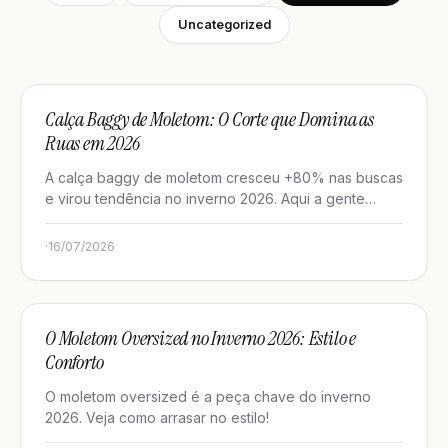
Uncategorized
GUIAS DE ESTILO
Calça Baggy de Moletom: O Corte que Domina as
Ruas em 2026
A calça baggy de moletom cresceu +80% nas buscas
e virou tendência no inverno 2026. Aqui a gente
mostra como combinar com…
·
16/07/2026
GUIAS DE ESTILO
O Moletom Oversized no Inverno 2026: Estilo e
Conforto
O moletom oversized é a peça chave do inverno
2026. Veja como arrasar no estilo!