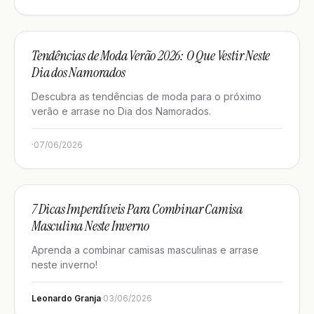
GUIAS DE ESTILO
Tendências de Moda Verão 2026: O Que Vestir Neste
Dia dos Namorados
Descubra as tendências de moda para o próximo
verão e arrase no Dia dos Namorados.
·
07/06/2026
GUIAS DE ESTILO
7 Dicas Imperdíveis Para Combinar Camisa
Masculina Neste Inverno
Aprenda a combinar camisas masculinas e arrase
neste inverno!
Leonardo Granja
·
03/06/2026