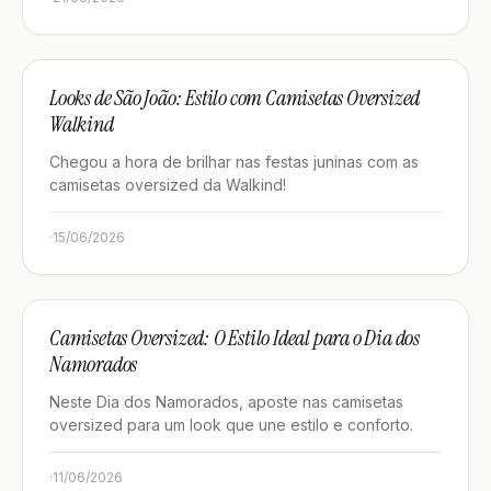
GUIAS DE ESTILO
Looks de São João: Estilo com Camisetas Oversized
Walkind
Chegou a hora de brilhar nas festas juninas com as
camisetas oversized da Walkind!
·
15/06/2026
GUIAS DE ESTILO
Camisetas Oversized: O Estilo Ideal para o Dia dos
Namorados
Neste Dia dos Namorados, aposte nas camisetas
oversized para um look que une estilo e conforto.
·
11/06/2026