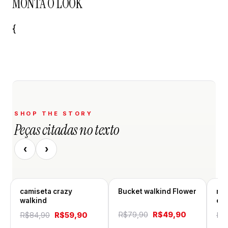
MONTA O LOOK
{
SHOP THE STORY
Peças citadas no texto
‹
›
camiseta crazy
Bucket walkind Flower
mol
walkind
est
O
O
O
O
R$
79,90
R$
49,90
R$
84,90
R$
59,90
R$
preço
preço
preço
preço