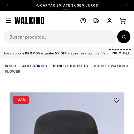
CARTÃO EM ATÉ 3X SEM JÚROS
WALKIND
Use o cupom
PROMO5
e ganhe
5% OFF
na primeira compra
.
Ver condições
.
PROMO5
INÍCIO
›
ACESSÓRIOS
›
BONÉS E BUCKETS
›
BUCKET WALKIND
FLOWER
-38%