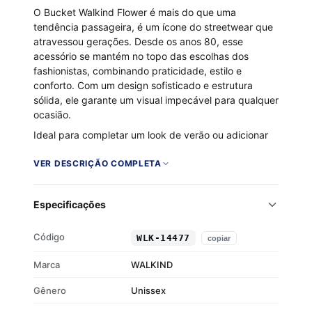
O Bucket Walkind Flower é mais do que uma
tendência passageira, é um ícone do streetwear que
atravessou gerações. Desde os anos 80, esse
acessório se mantém no topo das escolhas dos
fashionistas, combinando praticidade, estilo e
conforto. Com um design sofisticado e estrutura
sólida, ele garante um visual impecável para qualquer
ocasião.
Ideal para completar um look de verão ou adicionar
um toque urbano ao seu estilo, o Bucket Walkind
Flower proporciona proteção contra o sol sem abrir
VER DESCRIÇÃO COMPLETA
mão do estilo. Confortável e com ajuste perfeito, este
acessório é a escolha certa para quem quer se
Especificações
destacar com atitude e funcionalidade.
Composição: 100% Poliéster
Código
WLK-14477
copiar
Design sofisticado e estrutura sólida
Confortável e ajustável
Marca
WALKIND
Proteção contra o sol
Gênero
Unissex