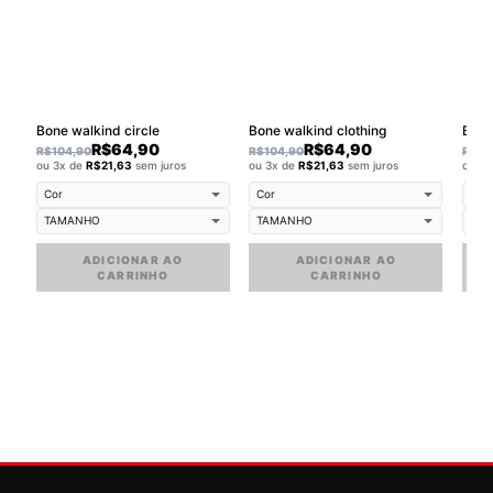
Bone walkind circle
Bone walkind clothing
Buck
R$
64,90
R$
64,90
R$
104,90
R$
104,90
R$
79
ou 3x de
R$
21,63
sem juros
ou 3x de
R$
21,63
sem juros
ou 3
ADICIONAR AO
ADICIONAR AO
CARRINHO
CARRINHO