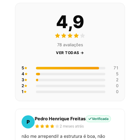
4,9
78 avaliações
VER TODAS →
5
71
4
5
3
2
2
0
1
0
Pedro Henrique Freitas
Verificada
P
2 meses atrás
não me arrependi! a estrutura é boa, não