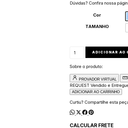
Dúvidas? Confira nossa pági
Cor
TAMANHO
Bone
ADICIONAR AO
walkind
clothing
Sobre o produto:
quantidade
PROVADOR VIRTUAL
REQUEST
Vendido e Entregu
ADICIONAR AO CARRINHO
Curtiu? Compartilhe esta peç
CALCULAR FRETE