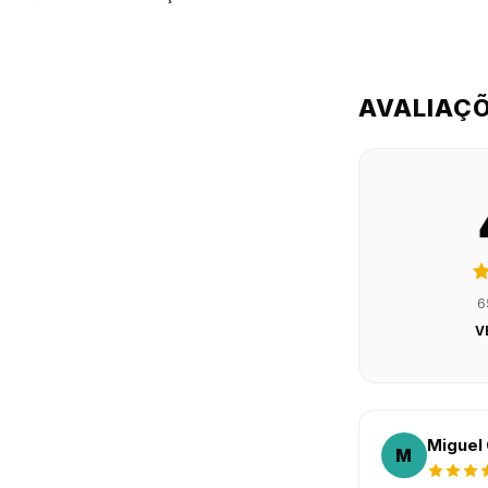
AVALIAÇ
6
V
Miguel 
M