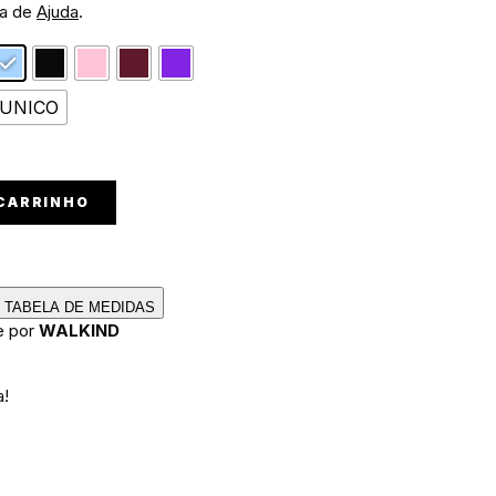
na de
Ajuda
.
UNICO
 CARRINHO
TABELA DE MEDIDAS
e por
WALKIND
a!