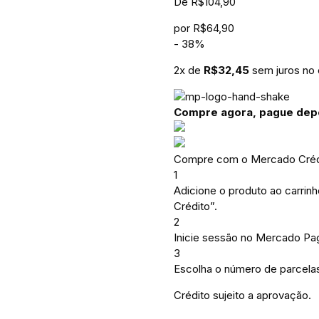
De
R$
104,90
por
R$
64,90
-
38
%
2
x de
R$
32,45
sem juros no 
Compre agora, pague dep
Compre com o Mercado Crédi
1
Adicione o produto ao carrin
Crédito”.
2
Inicie sessão no Mercado Pa
3
Escolha o número de parcelas
Crédito sujeito a aprovação.