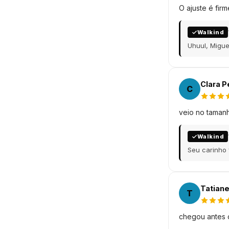
O ajuste é fir
Walkind
Uhuul, Migue
Clara P
C
veio no tamanh
Walkind
Seu carinho 
Tatiane
T
chegou antes d