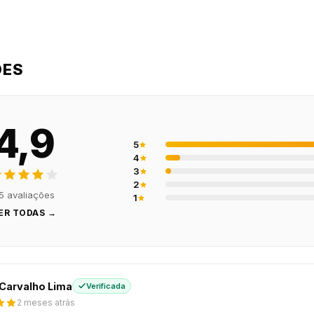
ÕES
4,9
5
4
3
2
5 avaliações
1
ER TODAS →
Carvalho Lima
Verificada
2 meses atrás