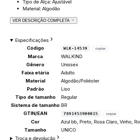
Tipo de Alça: Ajustável
Material: Algodão
VER DESCRIÇÃO COMPLETA
Especificações
Código
WLK-14539
copiar
Marca
WALKIND
Gênero
Unissex
Faixa etária
Adulto
Material
Algodão/Poliéster
Padrão
Liso
Tipo de tamanho
Regular
Sistema de tamanho
BR
GTIN/EAN
7891453900015
copiar
Cor
Azul bb, Preto, Rosa Claro, Vinho, R
Tamanho
UNICO
Troca e devolução