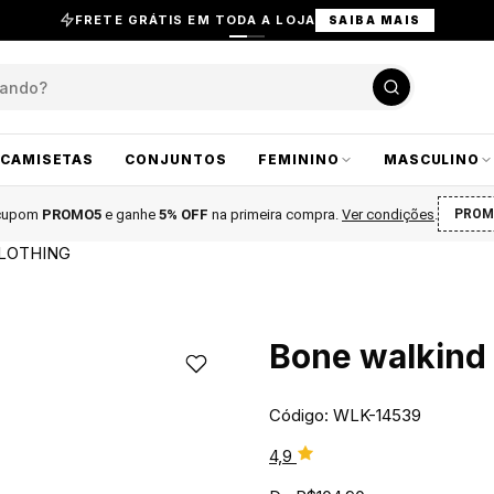
FRETE GRÁTIS EM TODA A LOJA
SAIBA MAIS
CAMISETAS
CONJUNTOS
FEMININO
MASCULINO
 cupom
PROMO5
e ganhe
5% OFF
na primeira compra
.
Ver condições
.
PROM
LOTHING
Bone walkind 
Código: WLK-14539
4,9