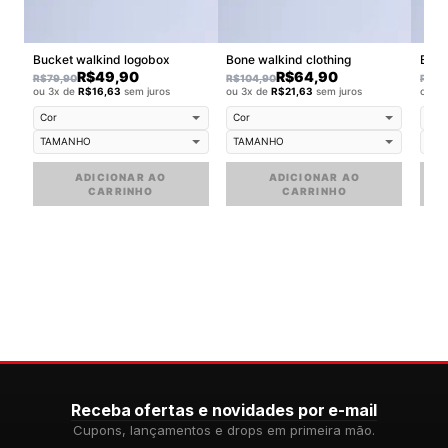
Bucket walkind logobox
Bone walkind clothing
Bucke
R$
49,90
R$
64,90
R$
79,90
R$
104,90
R$
79
ou 3x de
R$
16,63
sem juros
ou 3x de
R$
21,63
sem juros
ou 3
ADICIONAR AO
ADICIONAR AO
CARRINHO
CARRINHO
Receba ofertas e novidades por e-mail
Cupons, lançamentos e drops em primeira mão.