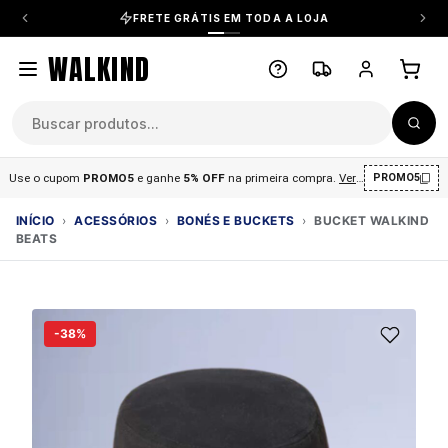
FRETE GRÁTIS EM TODA A LOJA
WALKIND
Use o cupom
PROMO5
e ganhe
5% OFF
na primeira compra
.
Ver condições
.
PROMO5
INÍCIO
›
ACESSÓRIOS
›
BONÉS E BUCKETS
›
BUCKET WALKIND
BEATS
-38%