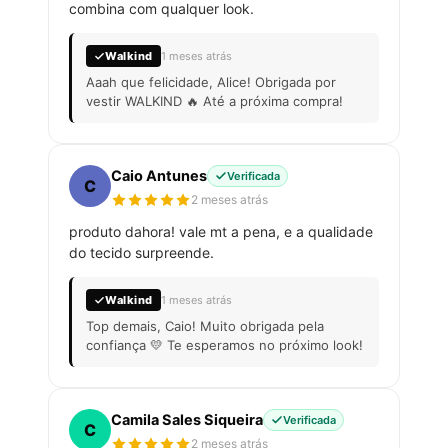
combina com qualquer look.
Walkind
1 meses atrás
Aaah que felicidade, Alice! Obrigada por
vestir WALKIND 🔥 Até a próxima compra!
Caio Antunes
Verificada
C
2 meses atrás
produto dahora! vale mt a pena, e a qualidade
do tecido surpreende.
Walkind
1 meses atrás
Top demais, Caio! Muito obrigada pela
confiança 💛 Te esperamos no próximo look!
Camila Sales Siqueira
Verificada
C
2 meses atrás