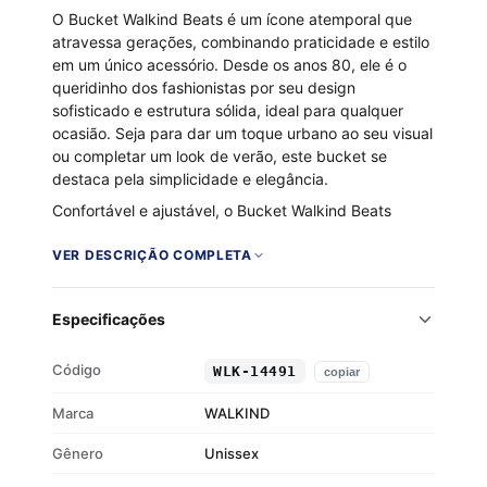
O Bucket Walkind Beats é um ícone atemporal que
atravessa gerações, combinando praticidade e estilo
em um único acessório. Desde os anos 80, ele é o
queridinho dos fashionistas por seu design
sofisticado e estrutura sólida, ideal para qualquer
ocasião. Seja para dar um toque urbano ao seu visual
ou completar um look de verão, este bucket se
destaca pela simplicidade e elegância.
Confortável e ajustável, o Bucket Walkind Beats
oferece proteção contra o sol e um encaixe perfeito,
proporcionando estilo e funcionalidade. Feito 100%
VER DESCRIÇÃO COMPLETA
em poliéster, garante resistência e durabilidade,
sendo a escolha certa para quem busca um
Especificações
acessório que alie atitude e praticidade.
Composição: 100% Poliéster
Código
WLK-14491
copiar
Design ajustável
Proteção contra o sol
Marca
WALKIND
Estilo atemporal
Gênero
Unissex