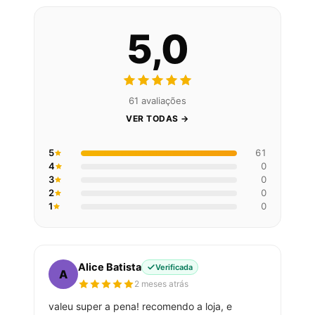
5,0
61 avaliações
VER TODAS →
5
61
4
0
3
0
2
0
1
0
Alice Batista
Verificada
A
2 meses atrás
valeu super a pena! recomendo a loja, e