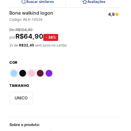
Buscar similares
Avaliações
Bone walkind logon
4,9
Código: WLK-14529
De
R$
104,90
R$
64,90
por
-
38
%
2
x de
R$
32,45
sem juros no cartão
COR
TAMANHO
UNICO
Sobre o produto: