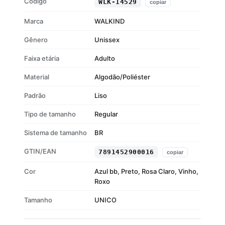
Código
WLK-14529
copiar
Tipo de Alça: Ajustável
Material: Algodão
Marca
WALKIND
Gênero
Unissex
Faixa etária
Adulto
Material
Algodão/Poliéster
Padrão
Liso
Tipo de tamanho
Regular
Sistema de tamanho
BR
GTIN/EAN
7891452900016
copiar
Cor
Azul bb, Preto, Rosa Claro, Vinho,
Roxo
Tamanho
UNICO