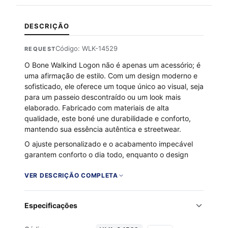
DESCRIÇÃO
Código: WLK-14529
REQUEST
O Bone Walkind Logon não é apenas um acessório; é
uma afirmação de estilo. Com um design moderno e
sofisticado, ele oferece um toque único ao visual, seja
para um passeio descontraído ou um look mais
elaborado. Fabricado com materiais de alta
qualidade, este boné une durabilidade e conforto,
mantendo sua essência autêntica e streetwear.
O ajuste personalizado e o acabamento impecável
garantem conforto o dia todo, enquanto o design
atemporal permanece firme na moda. Ideal para
quem busca praticidade sem abrir mão do estilo, o
VER DESCRIÇÃO COMPLETA
Bone Walkind Logon é o complemento perfeito para
qualquer guarda-roupa.
Especificações
Gênero: Unissex
Estilo: Strapback