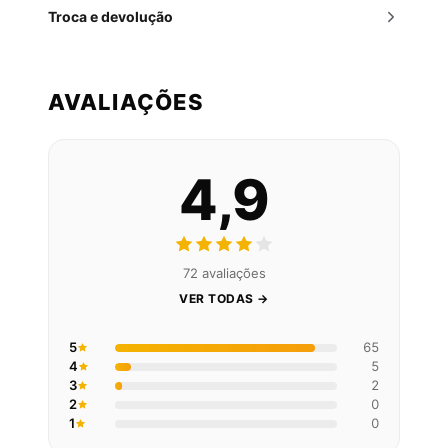
Troca e devolução
AVALIAÇÕES
4,9
72 avaliações
VER TODAS →
5
65
4
5
3
2
2
0
1
0