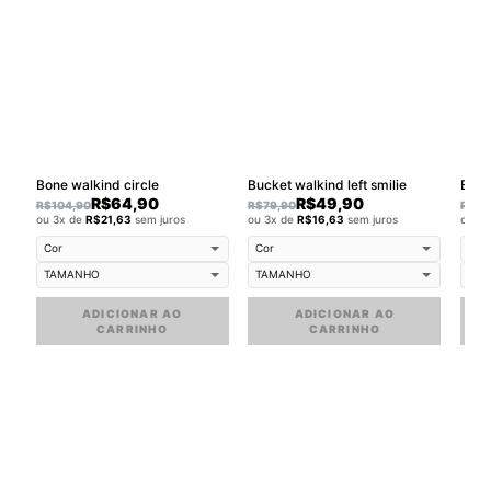
Bone walkind circle
Bucket walkind left smilie
Buck
R$
64,90
R$
49,90
R$
104,90
R$
79,90
R$
79
ou 3x de
R$
21,63
sem juros
ou 3x de
R$
16,63
sem juros
ou 3
ADICIONAR AO
ADICIONAR AO
CARRINHO
CARRINHO