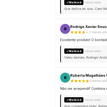
Walkind
1 meses atrás
Que delícia ler isso, Caio! 
Rodrigo Xavier Souz
R
2 meses atr
Excelente produto! O bordado
Walkind
1 meses atrás
Valeu demais, Rodrigo! Ano
Roberta Magalhães 
R
2 meses atr
Não me arrependi!! Combina 
Walkind
1 meses atrás
Que comentário lindo, Robe