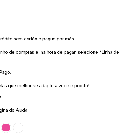
édito sem cartão e pague por mês
inho de compras e, na hora de pagar, selecione “Linha de
 Pago.
las que melhor se adapte a você e pronto!
o.
ágina de
Ajuda
.