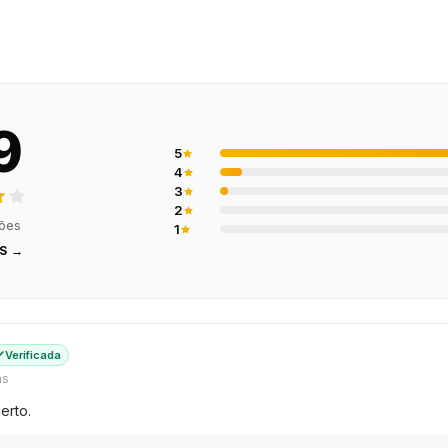
9
5
4
3
2
ções
1
S →
Verificada
ás
erto.