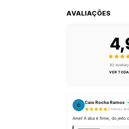
AVALIAÇÕES
4,
82 avalia
VER TODA
Caio Rocha Ramos
C
2 meses atr
Amei! A aba é firme, do jeito c