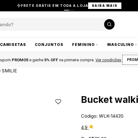
FRETE GRÁTIS EM TODA A LOJA
SAIBA MAIS
CAMISETAS
CONJUNTOS
FEMININO
MASCULINO
 cupom
PROMO5
e ganhe
5% OFF
na primeira compra
.
Ver condições
.
PROM
 SMILIE
Bucket walki
Código: WLK-14435
4,9