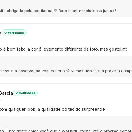
Muito obrigada pela confiança 💛 Bora montar mais looks juntos?
a
Verificada
ás
 é bem feito. a cor é levemente diferente da foto, mas gostei mt
tamos sua observação com carinho 💛 Vamos deixar sua próxima compra 
Garcia
Verificada
ás
com qualquer look, a qualidade do tecido surpreende.
rta! É por gente como você que a WALKIND existe. Até a próxima compr