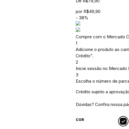
De
R$
79,90
por
R$
49,90
-
38
%
Compre com o Mercado Cr
1
Adicione o produto ao carr
Crédito”.
2
Inicie sessão no Mercado
3
Escolha o número de parce
Crédito sujeito a aprovaçã
Dúvidas? Confira nossa p
COR