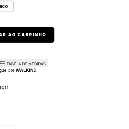
NICO
tidade
AR AO CARRINHO
TABELA DE MEDIDAS
egue por
WALKIND
eça!