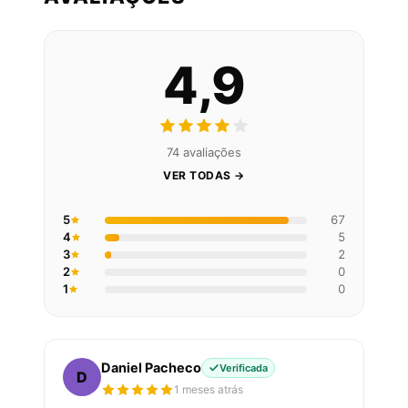
4,9
74 avaliações
VER TODAS →
5
67
4
5
3
2
2
0
1
0
Daniel Pacheco
Verificada
D
1 meses atrás