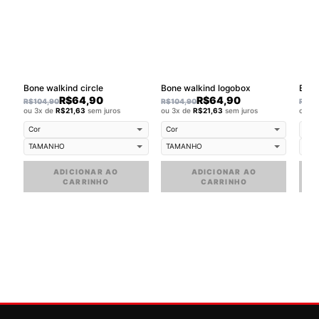
Bone walkind circle
Bone walkind logobox
Buck
R$
64,90
R$
64,90
R$
104,90
R$
104,90
R$
79
ou 3x de
R$
21,63
sem juros
ou 3x de
R$
21,63
sem juros
ou 3
ADICIONAR AO
ADICIONAR AO
CARRINHO
CARRINHO