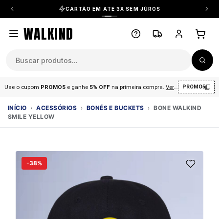
CARTÃO EM ATÉ 3X SEM JÚROS
WALKIND
Use o cupom
PROMO5
e ganhe
5% OFF
na primeira compra
.
Ver condições
.
PROMO5
INÍCIO
›
ACESSÓRIOS
›
BONÉS E BUCKETS
›
BONE WALKIND
SMILE YELLOW
-38%