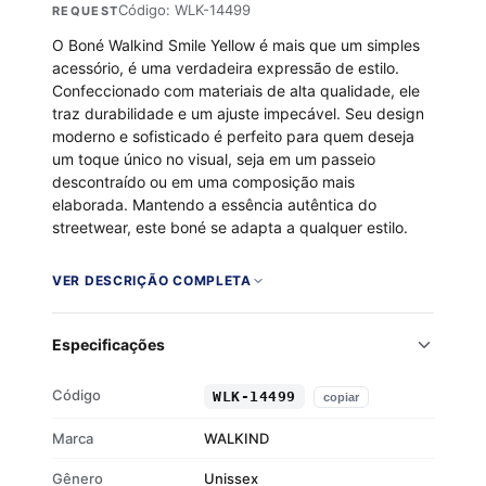
Código: WLK-14499
REQUEST
O Boné Walkind Smile Yellow é mais que um simples
acessório, é uma verdadeira expressão de estilo.
Confeccionado com materiais de alta qualidade, ele
traz durabilidade e um ajuste impecável. Seu design
moderno e sofisticado é perfeito para quem deseja
um toque único no visual, seja em um passeio
descontraído ou em uma composição mais
elaborada. Mantendo a essência autêntica do
streetwear, este boné se adapta a qualquer estilo.
Ao escolher o Boné Walkind Smile Yellow, você eleva
seu estilo a um novo patamar. Com um ajuste
VER DESCRIÇÃO COMPLETA
personalizado e acabamento cuidadoso, ele garante
conforto durante todo o dia. Seu design atemporal
Especificações
permanece sempre na moda, oferecendo praticidade
sem abrir mão do estilo.
Código
WLK-14499
copiar
Gênero: Unissex – ideal para todos os estilos
Estilo: Strapback – clássico e versátil
Marca
WALKIND
Tipo de Alça: Ajustável – conforto
Gênero
personalizado
Unissex