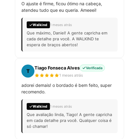
O ajuste é firme, ficou ótimo na cabeça,
atendeu tudo que eu queria. Ameeei!
Walkind
1 meses atrás
Que máximo, Daniel! A gente capricha em
cada detalhe pra você. A WALKIND te
espera de braços abertos!
Tiago Fonseca Alves
Verificada
T
1 meses atrás
adorei demais! o bordado é bem feito, super
recomendo.
Walkind
1 meses atrás
Que avaliação linda, Tiago! A gente capricha
em cada detalhe pra você. Qualquer coisa é
só chamar!