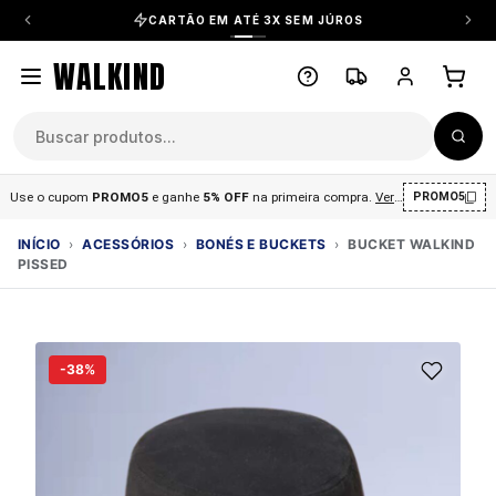
CARTÃO EM ATÉ 3X SEM JÚROS
WALKIND
Use o cupom
PROMO5
e ganhe
5% OFF
na primeira compra
.
Ver condições
.
PROMO5
INÍCIO
›
ACESSÓRIOS
›
BONÉS E BUCKETS
›
BUCKET WALKIND
PISSED
-38%