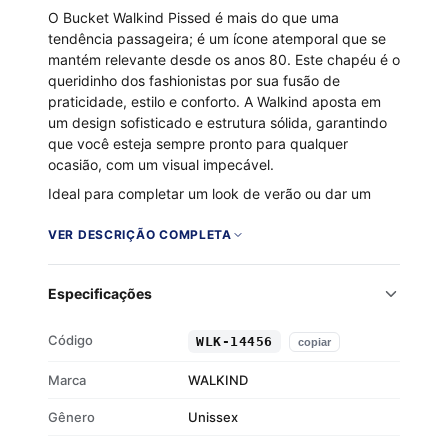
O Bucket Walkind Pissed é mais do que uma
tendência passageira; é um ícone atemporal que se
mantém relevante desde os anos 80. Este chapéu é o
queridinho dos fashionistas por sua fusão de
praticidade, estilo e conforto. A Walkind aposta em
um design sofisticado e estrutura sólida, garantindo
que você esteja sempre pronto para qualquer
ocasião, com um visual impecável.
Ideal para completar um look de verão ou dar um
toque urbano ao seu estilo, o Bucket Walkind Pissed
é a escolha perfeita. Seu ajuste confortável
VER DESCRIÇÃO COMPLETA
proporciona estilo e proteção solar, permitindo que
você se destaque com atitude e funcionalidade.
Especificações
Composição: 100% Poliéster
Design sofisticado e estrutura sólida
Código
WLK-14456
copiar
Ajuste confortável para qualquer cabeça
Proteção eficaz contra o sol
Marca
WALKIND
Gênero
Unissex