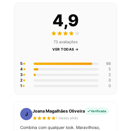
4,9
73 avaliações
VER TODAS →
5
66
4
5
3
2
2
0
1
0
Joana Magalhães Oliveira
Verificada
J
1 meses atrás
Combina com qualquer look. Maravilhoso,