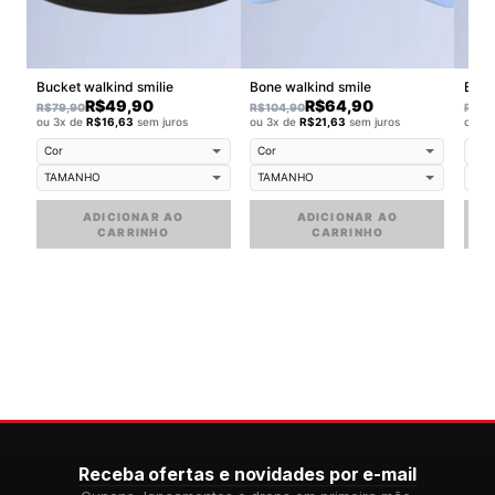
Bucket walkind smilie
Bone walkind smile
Buck
R$
49,90
R$
64,90
R$
79,90
R$
104,90
R$
79
ou 3x de
R$
16,63
sem juros
ou 3x de
R$
21,63
sem juros
ou 3
ADICIONAR AO
ADICIONAR AO
CARRINHO
CARRINHO
Receba ofertas e novidades por e-mail