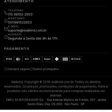
ATENDIMENTO
TELEFONE
(11) 98152-2653
WHATSAPP
5511981522653
E-MAIL
suporte@walkind.com.br
HORÁRIO
Segunda a Sexta das 9h às 17h
PAGAMENTO
VISA
elo
AMEX
hiper
M.Cred
Compra segura
Dados protegidos
Walkind. Copyright © 2019-walkind.com.br Todos os direitos
reservados. Os preços, promoções, condições de pagamento, frete e
produtos são válidos exclusivamente para compras realizadas via
internet.
CNPJ: 33.871.004/0001-02 · Rua Ademar Martins de Freitas, 257 · Jardim
Santo Elias, Cep: 05-300 · São Paulo · SP