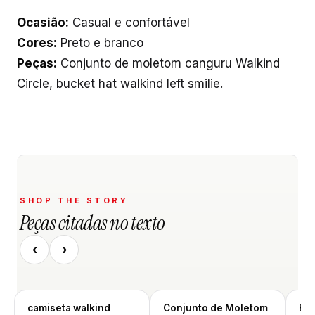
Ocasião:
Casual e confortável
Cores:
Preto e branco
Peças:
Conjunto de moletom canguru Walkind
Circle, bucket hat walkind left smilie.
SHOP THE STORY
Peças citadas no texto
‹
›
camiseta walkind
Conjunto de Moletom
Buc