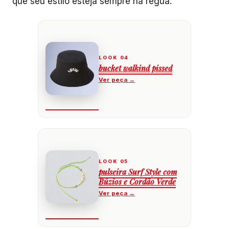
que seu estilo esteja sempre na régua.
bucket walkind pissed
pulseira Surf Style com
Búzios e Cordão Verde