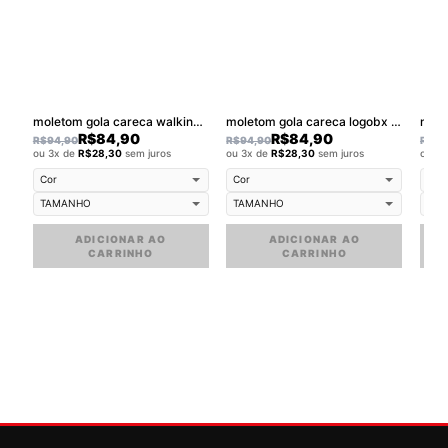
moletom gola careca walkind clothing
moletom gola careca logobx small
R$
84,90
R$
84,90
R$
94,90
R$
94,90
R$
94
ou 3x de
R$
28,30
sem juros
ou 3x de
R$
28,30
sem juros
ou 3
ADICIONAR AO
ADICIONAR AO
CARRINHO
CARRINHO