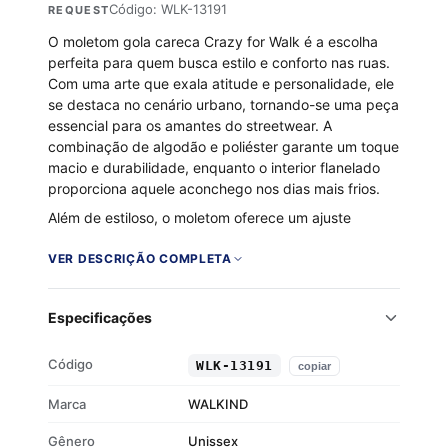
Código: WLK-13191
REQUEST
O moletom gola careca Crazy for Walk é a escolha
perfeita para quem busca estilo e conforto nas ruas.
Com uma arte que exala atitude e personalidade, ele
se destaca no cenário urbano, tornando-se uma peça
essencial para os amantes do streetwear. A
combinação de algodão e poliéster garante um toque
macio e durabilidade, enquanto o interior flanelado
proporciona aquele aconchego nos dias mais frios.
Além de estiloso, o moletom oferece um ajuste
impecável, graças aos punhos e barra em ribana.
Seja para compor um look casual ou arrojado, o
VER DESCRIÇÃO COMPLETA
Crazy for Walk é o seu aliado ideal.
Tecido 50% algodão e 50% poliéster
Especificações
Flanelado por dentro
Gola careca
Código
WLK-13191
copiar
Punhos e barra em ribana
Marca
WALKIND
Gênero
Unissex