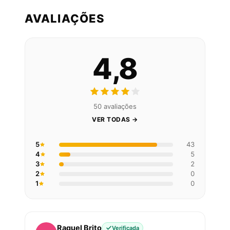
AVALIAÇÕES
4,8
50 avaliações
VER TODAS →
5
43
4
5
3
2
2
0
1
0
Raquel Brito
Verificada