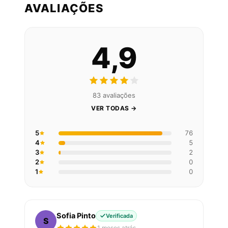
AVALIAÇÕES
4,9
83 avaliações
VER TODAS →
5
76
4
5
3
2
2
0
1
0
Sofia Pinto
Verificada
S
1 meses atrás