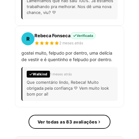
Lamentamos que não saiu 100%. Já estamos
trabalhando pra melhorar. Nos dê uma nova
chance, viu? 💛
Rebeca Fonseca
Verificada
R
2 meses atrás
gostei muito, felpudo por dentro, uma delícia
de vestir e é quentinho e felpudo por dentro.
Walkind
1 meses atrás
Que comentário lindo, Rebeca! Muito
obrigada pela confiança 💛 Vem muito look
bom por aí!
Ver todas as 83 avaliações