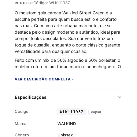
Código: WLK-11937
REQUEST
O moletom gola careca Walkind Street Green é a
escolha perfeita para quem busca estilo e conforto
nas ruas. Com uma arte urbana marcante, ele se
destaca pelo design moderno e autêntico, ideal para
compor looks descolados. Sua cor verde traz um
toque de ousadia, enquanto o corte clássico garante
versatilidade para qualquer ocasião.
Feito com um mix de 50% algodão e 50% poliéster, o
moletom oferece um toque macio e aconchegante. O
interior flanelado proporciona um calor extra, perfeito
para os dias mais frios. Detalhes em ribana nos
VER DESCRIÇÃO COMPLETA
punhos e barra completam o visual, garantindo um
ajuste confortável e seguro.
Especificações
Tecido 50% algodão e 50% poliéster
Interior flanelado para maior conforto
Código
WLK-11937
copiar
Detalhes em ribana nos punhos e barra
Estilo urbano e autêntico
Marca
WALKIND
Gênero
Unissex