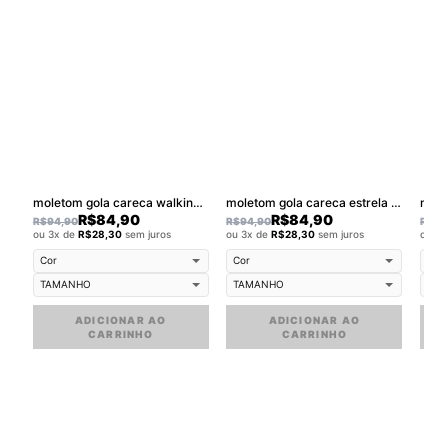
moletom gola careca walkind colors
moletom gola careca estrela do rap
R$
84,90
R$
84,90
R$
94,90
R$
94,90
R$
94
ou 3x de
R$
28,30
sem juros
ou 3x de
R$
28,30
sem juros
ou 3
ADICIONAR AO
ADICIONAR AO
CARRINHO
CARRINHO