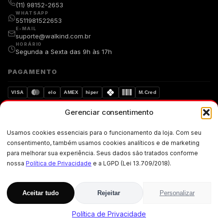
(11) 98152-2653
WHATSAPP
5511981522653
E-MAIL
suporte@walkind.com.br
HORÁRIO
Segunda a Sexta das 9h às 17h
PAGAMENTO
VISA
elo
AMEX
hiper
M.Cred
Gerenciar consentimento
Compra segura
Dados protegidos
Usamos cookies essenciais para o funcionamento da loja. Com seu
Walkind. Copyright © 2019-walkind.com.br Todos os direitos
consentimento, também usamos cookies analíticos e de marketing
reservados. Os preços, promoções, condições de pagamento, frete e
para melhorar sua experiência. Seus dados são tratados conforme
produtos são válidos exclusivamente para compras realizadas via
internet.
nossa
Política de Privacidade
e a LGPD (Lei 13.709/2018).
CNPJ: 33.871.004/0001-02 · Rua Ademar Martins de Freitas, 257 · Jardim
Santo Elias, Cep: 05-300 · São Paulo · SP
Aceitar tudo
Rejeitar
Personalizar
R$
84,90
ADICIONAR AO CARRINHO
Política de Privacidade