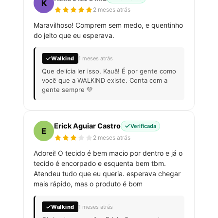
K
2 meses atrás
Maravilhoso! Comprem sem medo, e quentinho
do jeito que eu esperava.
Walkind
1 meses atrás
Que delícia ler isso, Kauã! É por gente como
você que a WALKIND existe. Conta com a
gente sempre 💛
Erick Aguiar Castro
Verificada
E
2 meses atrás
Adorei! O tecido é bem macio por dentro e já o
tecido é encorpado e esquenta bem tbm.
Atendeu tudo que eu queria. esperava chegar
mais rápido, mas o produto é bom
Walkind
1 meses atrás