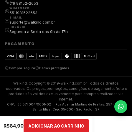
(11) 98152-2653
WHATSAPP
5511981522653
E-MAIL
suporte@walkind.com.br
HORÁRIO
Segunda a Sexta das 9h às 17h
PAGAMENTO
VISA
elo
AMEX
hiper
M.Cred
Compra segura
Dados protegidos
Walkind. Copyright © 2019-walkind.com.br Todos os direitos
reservados. Os preços, promoções, condições de pagamento, frete e
produtos são válidos exclusivamente para compras realizadas via
internet.
CNPJ: 33.871.004/0001-02 · Rua Ademar Martins de Freitas, 257 · Jardim
Santo Elias, Cep: 05-300 · São Paulo · SP
R$
84,90
ADICIONAR AO CARRINHO