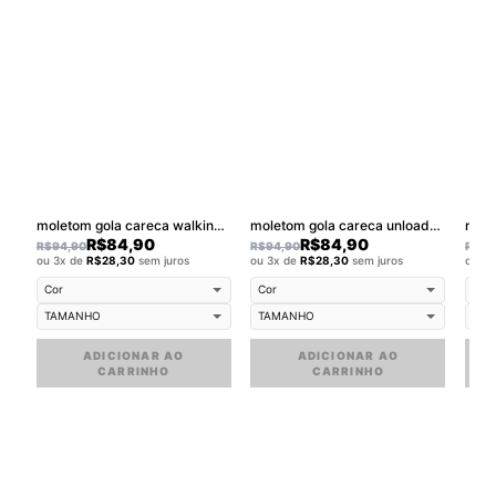
moletom gola careca walkind clothing
moletom gola careca unloaded
R$
84,90
R$
84,90
R$
94,90
R$
94,90
R$
94
ou 3x de
R$
28,30
sem juros
ou 3x de
R$
28,30
sem juros
ou 3
ADICIONAR AO
ADICIONAR AO
CARRINHO
CARRINHO