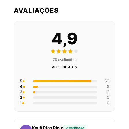
AVALIAÇÕES
4,9
76 avaliações
VER TODAS →
5
69
4
5
3
2
2
0
1
0
Kauã Dias Diniz
Verificada