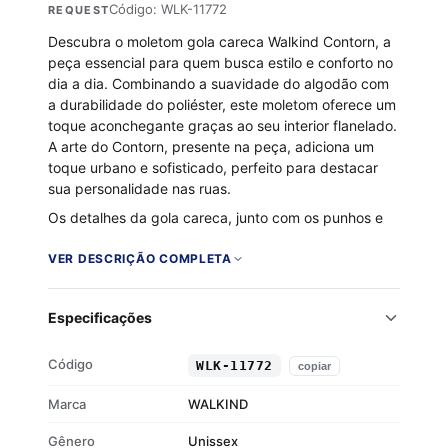
Código: WLK-11772
REQUEST
Descubra o moletom gola careca Walkind Contorn, a
peça essencial para quem busca estilo e conforto no
dia a dia. Combinando a suavidade do algodão com
a durabilidade do poliéster, este moletom oferece um
toque aconchegante graças ao seu interior flanelado.
A arte do Contorn, presente na peça, adiciona um
toque urbano e sofisticado, perfeito para destacar
sua personalidade nas ruas.
Os detalhes da gola careca, junto com os punhos e
barra em ribana, garantem um ajuste impecável e
moderno. Seja para um rolê com os amigos ou um
VER DESCRIÇÃO COMPLETA
passeio casual, esse moletom é a escolha certa para
expressar seu estilo com autenticidade e confiança.
Especificações
Tecido 50% algodão e 50% poliéster
Interior flanelado para maior conforto
Código
WLK-11772
copiar
Gola careca clássica
Punhos e barra em ribana
Marca
WALKIND
Gênero
Unissex