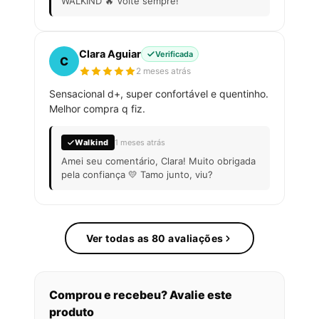
WALKIND 🔥 Volte sempre!
Clara Aguiar
Verificada
C
2 meses atrás
Sensacional d+, super confortável e quentinho.
Melhor compra q fiz.
Walkind
1 meses atrás
Amei seu comentário, Clara! Muito obrigada
pela confiança 💛 Tamo junto, viu?
Ver todas as 80 avaliações
Comprou e recebeu? Avalie este
produto