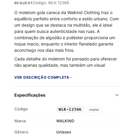
Código: WLK-12366
REQUEST
O moletom gola careca da Walkind Clothing traz o
equilíbrio perfeito entre conforto e estilo urbano. Com
um design que se destaca na multidão, ele é ideal
para quem busca autenticidade nas ruas. A
combinação de algodão e poliéster proporciona um
toque macio, enquanto o interior flanelado garante
aconchego nos dias mais frios.
Cada detalhe do moletom foi pensado para oferecer
não apenas qualidade, mas também um visual
confiante e moderno. A gola careca e os
acabamentos em ribana nos punhos e barra
VER DESCRIÇÃO COMPLETA
acrescentam um toque de sofisticação ao estilo
casual, tornando este moletom uma peça
Especificações
indispensável no seu guarda-roupa.
Tecido 50% algodão e 50% poliéster
Código
WLK-12366
copiar
Interior flanelado para maior conforto
Gola careca clássica
Marca
WALKIND
Punhos e barra em ribana
Gênero
Unissex