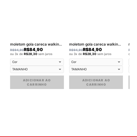
moletom gola careca walkind whats
moletom gola careca walkind contorn
R$
84,90
R$
84,90
R$
94,90
R$
94,90
R$
94
ou 3x de
R$
28,30
sem juros
ou 3x de
R$
28,30
sem juros
ou 3
ADICIONAR AO
ADICIONAR AO
CARRINHO
CARRINHO