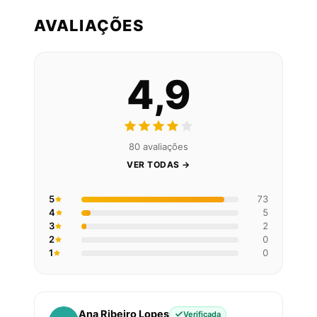
AVALIAÇÕES
4,9
80 avaliações
VER TODAS →
5
73
4
5
3
2
2
0
1
0
Ana Ribeiro Lopes
Verificada