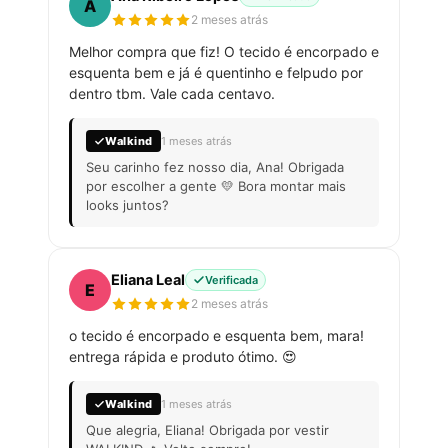
A
2 meses atrás
Melhor compra que fiz! O tecido é encorpado e
esquenta bem e já é quentinho e felpudo por
dentro tbm. Vale cada centavo.
Walkind
1 meses atrás
Seu carinho fez nosso dia, Ana! Obrigada
por escolher a gente 💛 Bora montar mais
looks juntos?
Eliana Leal
Verificada
E
2 meses atrás
o tecido é encorpado e esquenta bem, mara!
entrega rápida e produto ótimo. 😍
Walkind
1 meses atrás
Que alegria, Eliana! Obrigada por vestir