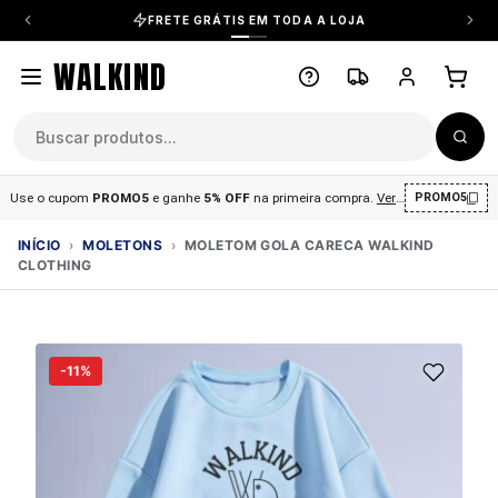
FRETE GRÁTIS EM TODA A LOJA
WALKIND
Use o cupom
PROMO5
e ganhe
5% OFF
na primeira compra
.
Ver condições
.
PROMO5
INÍCIO
›
MOLETONS
›
MOLETOM GOLA CARECA WALKIND
CLOTHING
-11%