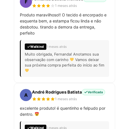
F
1 meses atrás
Produto maravilhoso!! O tecido é encorpado e
esquenta bem, a estampa ficou linda e não
desbotou. tirando a demora da entrega,
perfeito
Walkind
1 meses atrás
Muito obrigada, Fernanda! Anotamos sua
observação com carinho
Vamos deixar
sua próxima compra perfeita do início ao fim
André Rodrigues Batista
Verificada
A
1 meses atrás
excelente produto! é quentinho e felpudo por
dentro.
Walkind
1 meses atrás