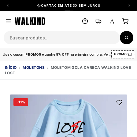
CARTÃO EM ATÉ 3X SEM JÚROS
WALKIND
Use o cupom
PROMO5
e ganhe
5% OFF
na primeira compra
.
Ver condições
.
PROMO5
INÍCIO
›
MOLETONS
›
MOLETOM GOLA CARECA WALKIND LOVE
LOSE
-11%