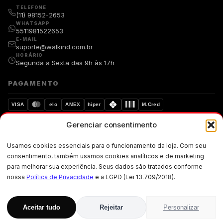
TELEFONE
(11) 98152-2653
WHATSAPP
5511981522653
E-MAIL
suporte@walkind.com.br
HORÁRIO
Segunda a Sexta das 9h às 17h
PAGAMENTO
VISA
elo
AMEX
hiper
M.Cred
Gerenciar consentimento
Compra segura
Dados protegidos
Usamos cookies essenciais para o funcionamento da loja. Com seu
Walkind. Copyright © 2019-walkind.com.br Todos os direitos
consentimento, também usamos cookies analíticos e de marketing
reservados. Os preços, promoções, condições de pagamento, frete e
para melhorar sua experiência. Seus dados são tratados conforme
produtos são válidos exclusivamente para compras realizadas via
internet.
nossa
Política de Privacidade
e a LGPD (Lei 13.709/2018).
CNPJ: 33.871.004/0001-02 · Rua Ademar Martins de Freitas, 257 · Jardim
Santo Elias, Cep: 05-300 · São Paulo · SP
Aceitar tudo
Rejeitar
Personalizar
R$
84,90
ADICIONAR AO CARRINHO