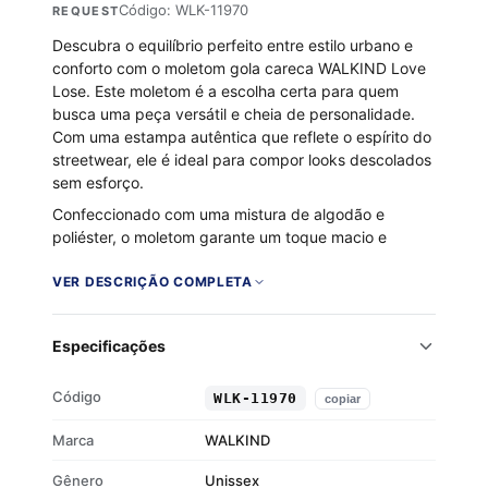
Código: WLK-11970
REQUEST
Descubra o equilíbrio perfeito entre estilo urbano e
conforto com o moletom gola careca WALKIND Love
Lose. Este moletom é a escolha certa para quem
busca uma peça versátil e cheia de personalidade.
Com uma estampa autêntica que reflete o espírito do
streetwear, ele é ideal para compor looks descolados
sem esforço.
Confeccionado com uma mistura de algodão e
poliéster, o moletom garante um toque macio e
aconchegante, graças ao seu interior flanelado. A
gola careca, junto aos punhos e barra em ribana,
VER DESCRIÇÃO COMPLETA
proporcionam um ajuste perfeito e moderno,
tornando-se um item essencial no seu guarda-roupa.
Especificações
Tecido 50% algodão e 50% poliéster
Interior flanelado para maior conforto
Código
WLK-11970
copiar
Gola careca clássica
Punhos e barra em ribana
Marca
WALKIND
Gênero
Unissex