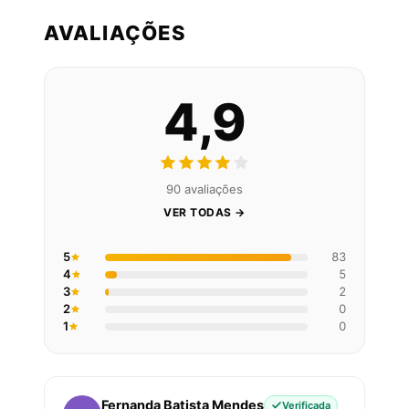
AVALIAÇÕES
4,9
90 avaliações
VER TODAS →
5
83
4
5
3
2
2
0
1
0
Fernanda Batista Mendes
Verificada