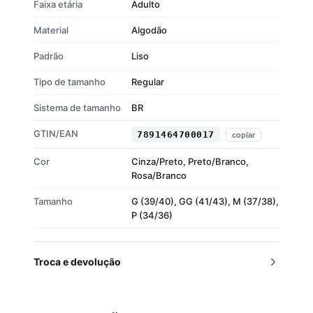
Faixa etária
Adulto
os ambientes
Cor: Preto/Branco – elegante e versátil
Material
Algodão
Padrão
Liso
Tipo de tamanho
Regular
Sistema de tamanho
BR
GTIN/EAN
7891464700017
copiar
Cor
Cinza/Preto, Preto/Branco,
Rosa/Branco
Tamanho
G (39/40), GG (41/43), M (37/38),
P (34/36)
Troca e devolução