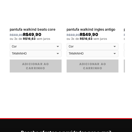
pantufa walkind beats core
pantufa walkind ingles antigo
pant
R$
49,90
R$
49,90
R$
69,90
R$
69,90
R$
69
ou 3x de
R$
16,63
sem juros
ou 3x de
R$
16,63
sem juros
ou 3
ADICIONAR AO
ADICIONAR AO
CARRINHO
CARRINHO