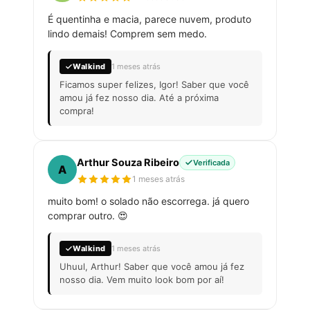
É quentinha e macia, parece nuvem, produto
lindo demais! Comprem sem medo.
Walkind
1 meses atrás
Ficamos super felizes, Igor! Saber que você
amou já fez nosso dia. Até a próxima
compra!
Arthur Souza Ribeiro
Verificada
A
1 meses atrás
muito bom! o solado não escorrega. já quero
comprar outro. 😍
Walkind
1 meses atrás
Uhuul, Arthur! Saber que você amou já fez
nosso dia. Vem muito look bom por aí!