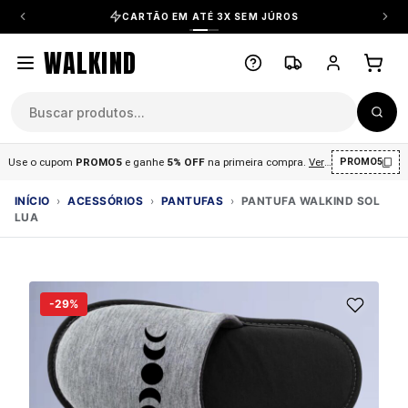
CARTÃO EM ATÉ 3X SEM JÚROS
WALKIND
Use o cupom
PROMO5
e ganhe
5% OFF
na primeira compra
.
Ver condições
.
PROMO5
INÍCIO
›
ACESSÓRIOS
›
PANTUFAS
›
PANTUFA WALKIND SOL
LUA
-29%