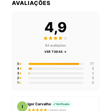
AVALIAÇÕES
4,9
84 avaliações
VER TODAS →
5
77
4
5
3
2
2
0
1
0
Igor Carvalho
Verificada
I
1 meses atrás