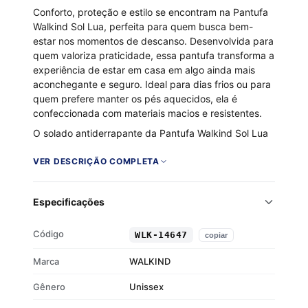
Conforto, proteção e estilo se encontram na Pantufa
Walkind Sol Lua, perfeita para quem busca bem-
estar nos momentos de descanso. Desenvolvida para
quem valoriza praticidade, essa pantufa transforma a
experiência de estar em casa em algo ainda mais
aconchegante e seguro. Ideal para dias frios ou para
quem prefere manter os pés aquecidos, ela é
confeccionada com materiais macios e resistentes.
O solado antiderrapante da Pantufa Walkind Sol Lua
permite caminhar com estabilidade em qualquer tipo
de piso, evitando escorregões e oferecendo a
VER DESCRIÇÃO COMPLETA
segurança que você merece. Além da funcionalidade,
seu visual moderno e discreto combina com qualquer
Especificações
mood caseiro, tornando-se um item indispensável
para relaxar após um longo dia ou curtir o fim de
semana com conforto.
Código
WLK-14647
copiar
Marca: Walkind – conforto com personalidade
Marca
WALKIND
Material: Algodão/Poliéster – maciez com
Gênero
resistência
Unissex
Solado: Antiderrapante – segurança para todos