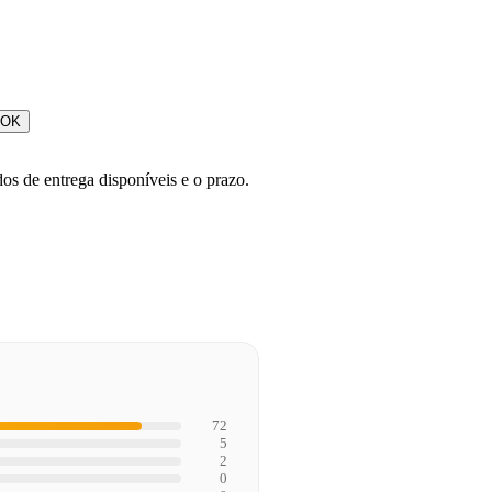
OK
os de entrega disponíveis e o prazo.
72
5
2
0