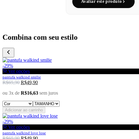
Avaliar este produto
Combina com seu estilo
-29%
Ver opções
pantufa walkind smilie
R$
69,90
R$
49,90
ou 3x de
R$
16,63
sem juros
Adicionar ao carrinho
-29%
Ver opções
pantufa walkind love lose
R$
69,90
R$
49,90