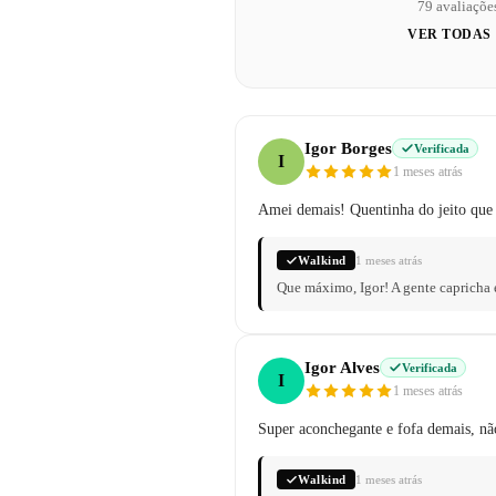
79 avaliaçõe
VER TODAS
Igor Borges
Verificada
I
1 meses atrás
Amei demais! Quentinha do jeito que
Walkind
1 meses atrás
Que máximo, Igor! A gente capricha 
Igor Alves
Verificada
I
1 meses atrás
Super aconchegante e fofa demais, não
Walkind
1 meses atrás