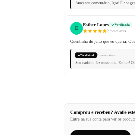
Amei seu comentário, Igor! É por g
Esther Lopes
Verificada
E
2 meses atrás
Quentinha do jeito que eu queria. Que
Walkind
1 meses atrás
Seu carinho fez nosso dia, Esther! 
Comprou e recebeu? Avalie est
Entre na sua conta para ver os produt