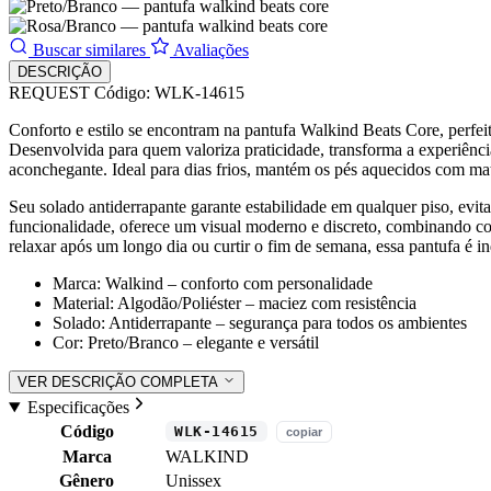
Buscar similares
Avaliações
DESCRIÇÃO
REQUEST
Código: WLK-14615
Conforto e estilo se encontram na pantufa Walkind Beats Core, perfe
Desenvolvida para quem valoriza praticidade, transforma a experiênci
aconchegante. Ideal para dias frios, mantém os pés aquecidos com mate
Seu solado antiderrapante garante estabilidade em qualquer piso, evi
funcionalidade, oferece um visual moderno e discreto, combinando c
relaxar após um longo dia ou curtir o fim de semana, essa pantufa é i
Marca: Walkind – conforto com personalidade
Material: Algodão/Poliéster – maciez com resistência
Solado: Antiderrapante – segurança para todos os ambientes
Cor: Preto/Branco – elegante e versátil
VER DESCRIÇÃO COMPLETA
Especificações
Código
WLK-14615
copiar
Marca
WALKIND
Gênero
Unissex