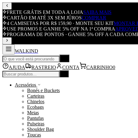
FRETE GRÁTIS EM TODA A LOJA
SAIBA MAIS
CARTÃO EM ATÉ 3X SEM JÚROS
COMPRAR
4 CAMISETAS POR R$ 159,90 · MONTE SEU KIT
MONTAR 
USE PROMO5 E GANHE 5% OFF NA 1ª COMPRA
APROVEI
PROGRAMA DE PONTOS · GANHE 5% OFF A CADA COM
WALKIND
AJUDA
RASTREIO
CONTA
CARRINHO
0
Acessórios
Bonés e Buckets
Carteiras
Chinelos
Ecobags
Meias
Pantufas
Pulseiras
Shoulder Bag
Toucas