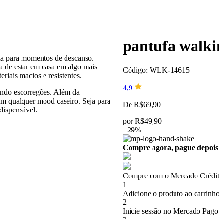
pantufa walki
ita para momentos de descanso.
a de estar em casa em algo mais
Código: WLK-14615
riais macios e resistentes.
4,9
tando escorregões. Além da
om qualquer mood caseiro. Seja para
De
R$
69,90
ndispensável.
por
R$
49,90
-
29
%
Compre agora, pague depois
Compre com o Mercado Crédito
1
Adicione o produto ao carrinho
2
Inicie sessão no Mercado Pago