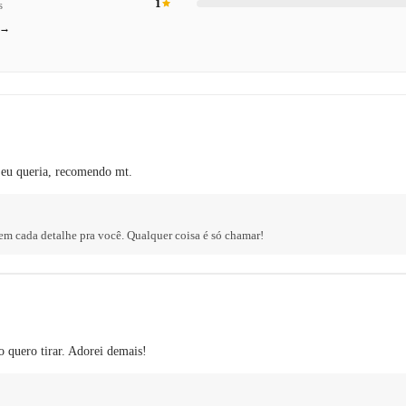
1
s
 →
 eu queria, recomendo mt.
em cada detalhe pra você. Qualquer coisa é só chamar!
 quero tirar. Adorei demais!