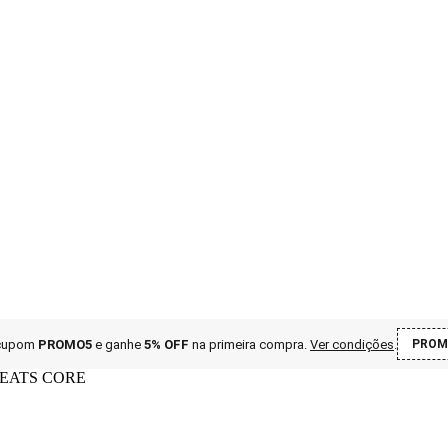
 cupom
PROMO5
e ganhe
5% OFF
na primeira compra
.
Ver condições
.
PROM
EATS CORE