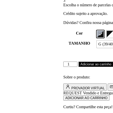
3
Escolha o número de parcelas q
Crédito sujeito a aprovação.
Dúvidas? Confira nossa págin
Cor
TAMANHO
G (39/40
pantufa
Adicionar ao carrinho
walkind
beats
core
Sobre o produto:
quantidade
PROVADOR VIRTUAL
REQUEST
Vendido e Entregu
ADICIONAR AO CARRINHO
Curtiu? Compartilhe esta peça!