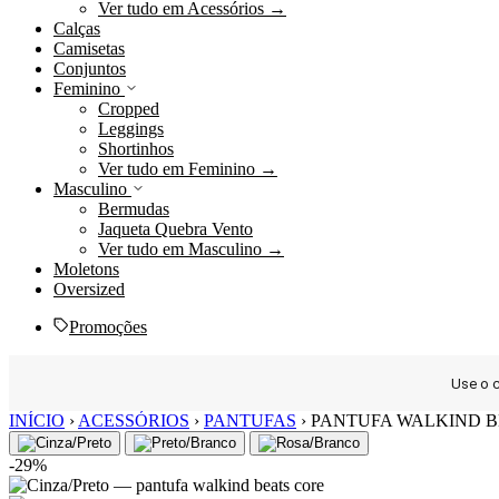
Ver tudo em Acessórios →
Calças
Camisetas
Conjuntos
Feminino
Cropped
Leggings
Shortinhos
Ver tudo em Feminino →
Masculino
Bermudas
Jaqueta Quebra Vento
Ver tudo em Masculino →
Moletons
Oversized
Promoções
Use o
Ir
INÍCIO
›
ACESSÓRIOS
›
PANTUFAS
›
PANTUFA WALKIND B
para
o
-29%
conteúdo