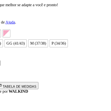
ue melhor se adapte a você e pronto!
a de
Ajuda
.
)
GG (41/43)
M (37/38)
P (34/36)
TABELA DE MEDIDAS
e por
WALKIND