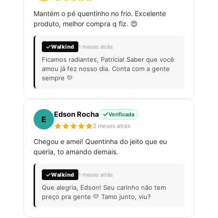
Mantém o pé quentinho no frio. Excelente
produto, melhor compra q fiz. 😍
Walkind
1 meses atrás
Ficamos radiantes, Patrícia! Saber que você
amou já fez nosso dia. Conta com a gente
sempre 💛
Edson Rocha
Verificada
E
2 meses atrás
Chegou e amei! Quentinha do jeito que eu
queria, to amando demais.
Walkind
1 meses atrás
Que alegria, Edson! Seu carinho não tem
preço pra gente 💛 Tamo junto, viu?