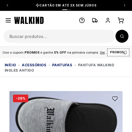
CARTÃO EM ATÉ 3X SEM JÚROS
WALKIND
Use o cupom
PROMO5
e ganhe
5% OFF
na primeira compra
.
Ver condições
.
PROMO5
INÍCIO
›
ACESSÓRIOS
›
PANTUFAS
›
PANTUFA WALKIND
INGLES ANTIGO
-29%