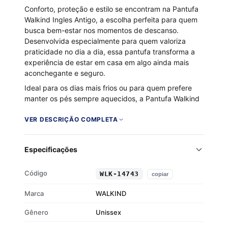
Conforto, proteção e estilo se encontram na Pantufa
Walkind Ingles Antigo, a escolha perfeita para quem
busca bem-estar nos momentos de descanso.
Desenvolvida especialmente para quem valoriza
praticidade no dia a dia, essa pantufa transforma a
experiência de estar em casa em algo ainda mais
aconchegante e seguro.
Ideal para os dias mais frios ou para quem prefere
manter os pés sempre aquecidos, a Pantufa Walkind
Ingles Antigo é confeccionada com materiais macios
e resistentes. Seu solado antiderrapante permite
VER DESCRIÇÃO COMPLETA
caminhar com estabilidade em qualquer tipo de piso,
oferecendo a segurança que você merece. Além da
Especificações
funcionalidade, ela entrega estilo com seu visual
moderno e discreto, combinando com qualquer mood
caseiro.
Código
WLK-14743
copiar
Material: Algodão/Poliéster – maciez com
Marca
WALKIND
resistência
Gênero
Solado: Antiderrapante – segurança para todos
Unissex
os ambientes