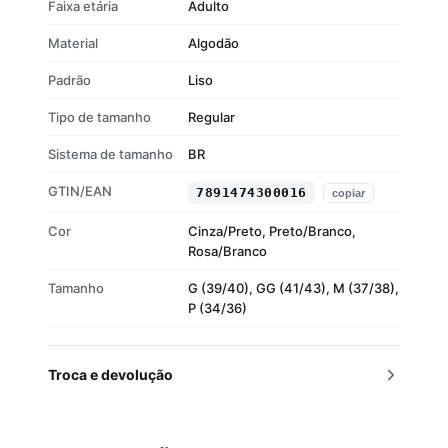
Faixa etária
Adulto
Cor: Preto/Branco – elegante e versátil
Gênero: Unissex
Material
Algodão
Padrão
Liso
Tipo de tamanho
Regular
Sistema de tamanho
BR
GTIN/EAN
7891474300016
copiar
Cor
Cinza/Preto, Preto/Branco,
Rosa/Branco
Tamanho
G (39/40), GG (41/43), M (37/38),
P (34/36)
Troca e devolução