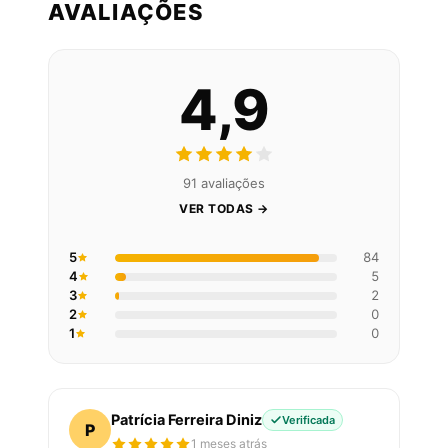
AVALIAÇÕES
4,9
91 avaliações
VER TODAS →
5
84
4
5
3
2
2
0
1
0
Patrícia Ferreira Diniz
Verificada
P
1 meses atrás