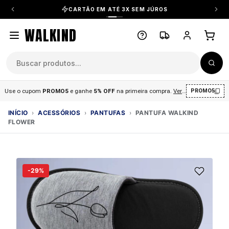
CARTÃO EM ATÉ 3X SEM JÚROS
WALKIND
Use o cupom
PROMO5
e ganhe
5% OFF
na primeira compra
.
Ver condições
.
PROMO5
INÍCIO
›
ACESSÓRIOS
›
PANTUFAS
›
PANTUFA WALKIND
FLOWER
-29%