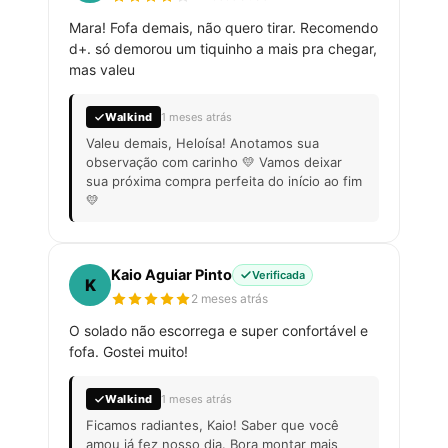
Mara! Fofa demais, não quero tirar. Recomendo
d+. só demorou um tiquinho a mais pra chegar,
mas valeu
Walkind
1 meses atrás
Valeu demais, Heloísa! Anotamos sua
observação com carinho 💛 Vamos deixar
sua próxima compra perfeita do início ao fim
💛
Kaio Aguiar Pinto
Verificada
K
2 meses atrás
O solado não escorrega e super confortável e
fofa. Gostei muito!
Walkind
1 meses atrás
Ficamos radiantes, Kaio! Saber que você
amou já fez nosso dia. Bora montar mais