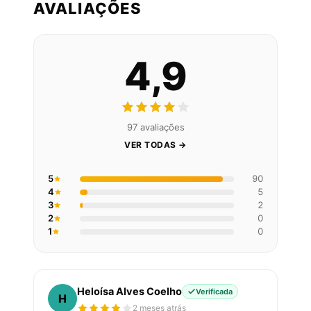
AVALIAÇÕES
4,9
97 avaliações
VER TODAS →
5
90
4
5
3
2
2
0
1
0
Heloísa Alves Coelho
Verificada
H
2 meses atrás