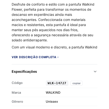
Desfrute de conforto e estilo com a pantufa Walkind
Flower, perfeita para transformar os momentos de
descanso em experiências ainda mais
aconchegantes. Confeccionada com materiais
macios e resistentes, esta pantufa é ideal para
manter seus pés aquecidos nos dias frios,
oferecendo a segurança necessária através de seu
solado antiderrapante.
Com um visual moderno e discreto, a pantufa Walkind
Flower é o acessório que complementa qualquer
mood caseiro. Seja para relaxar após um longo dia ou
VER DESCRIÇÃO COMPLETA
aproveitar o fim de semana, ela se torna
indispensável para quem valoriza bem-estar e
Especificações
praticidade em casa.
Marca: Walkind – conforto com personalidade
Código
WLK-14727
copiar
Material: Algodão/Poliéster – maciez com
resistência
Marca
WALKIND
Solado: Antiderrapante – segurança em
Gênero
qualquer piso
Unissex
Cor: Preto/Branco – elegante e versátil