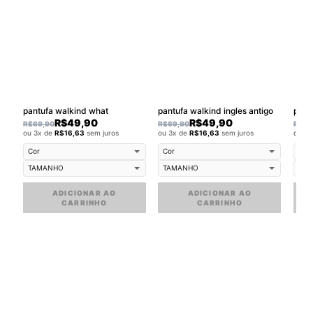
pantufa walkind what
pantufa walkind ingles antigo
pant
R$
49,90
R$
49,90
R$
69,90
R$
69,90
R$
69
ou 3x de
R$
16,63
sem juros
ou 3x de
R$
16,63
sem juros
ou 3
ADICIONAR AO
ADICIONAR AO
CARRINHO
CARRINHO