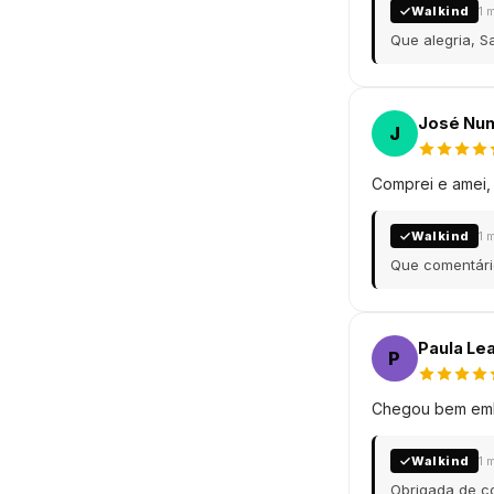
Walkind
1 
Que alegria, S
José Nu
J
Comprei e amei, 
Walkind
1 
Que comentário
Paula Lea
P
Chegou bem emba
Walkind
1 
Obrigada de co