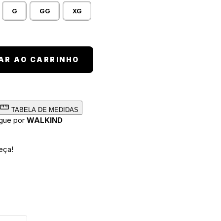
G
GG
XG
g quantidade
AR AO CARRINHO
TABELA DE MEDIDAS
egue por
WALKIND
eça!