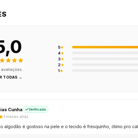
ES
5,0
5
4
3
2
 avaliações
1
R TODAS →
ias Cunha
Verificada
1 meses atrás
o algodão é gostoso na pele e o tecido é fresquinho, ótimo pro cal