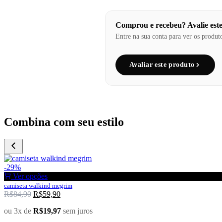
Comprou e recebeu? Avalie est
Entre na sua conta para ver os produt
Avaliar este produto
Combina com seu estilo
-29%
Ver opções
camiseta walkind megrim
R$
84,90
R$
59,90
ou 3x de
R$
19,97
sem juros