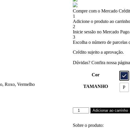
Compre com o Mercado Crédito
1
Adicione o produto ao carrinho
2
Inicie sessão no Mercado Pago
3
Escolha o número de parcelas q
Crédito sujeito a aprovação.
Dúvidas? Confira nossa págin
Cor
co, Roxo, Vermelho
TAMANHO
P
Camiseta
Adicionar ao carrinho
Walkind
Logon
quantidade
Sobre o produto: