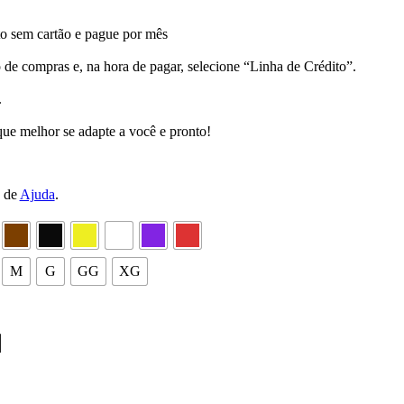
 sem cartão e pague por mês
 de compras e, na hora de pagar, selecione “Linha de Crédito”.
.
ue melhor se adapte a você e pronto!
a de
Ajuda
.
M
G
GG
XG