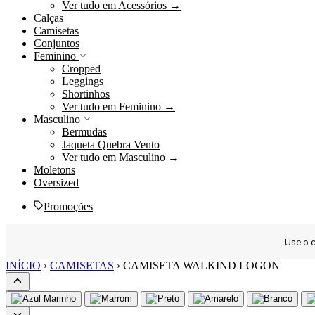
Ver tudo em Acessórios →
Calças
Camisetas
Conjuntos
Feminino
Cropped
Leggings
Shortinhos
Ver tudo em Feminino →
Masculino
Bermudas
Jaqueta Quebra Vento
Ver tudo em Masculino →
Moletons
Oversized
Promoções
Use o
Ir
INÍCIO
›
CAMISETAS
›
CAMISETA WALKIND LOGON
para
o
conteúdo