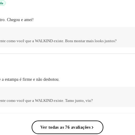
ada
tro. Chegou e amei!
gente como você que a WALKIND existe. Bora montar mais looks juntos?
e a estampa é firme e não desbotou.
ente como você que a WALKIND existe. Tamo junto, viu?
Ver todas as 76 avaliações