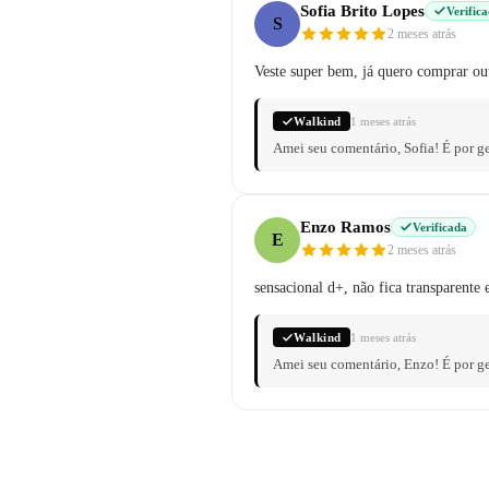
Sofia Brito Lopes
Verific
S
2 meses atrás
Veste super bem, já quero comprar ou
Walkind
1 meses atrás
Amei seu comentário, Sofia! É por 
Enzo Ramos
Verificada
E
2 meses atrás
sensacional d+, não fica transparente 
Walkind
1 meses atrás
Amei seu comentário, Enzo! É por g