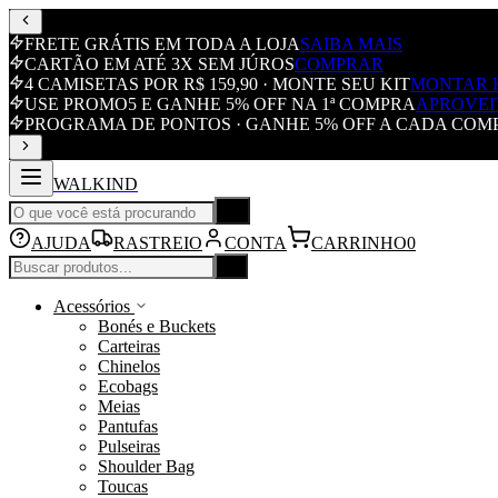
FRETE GRÁTIS EM TODA A LOJA
SAIBA MAIS
CARTÃO EM ATÉ 3X SEM JÚROS
COMPRAR
4 CAMISETAS POR R$ 159,90 · MONTE SEU KIT
MONTAR 
USE PROMO5 E GANHE 5% OFF NA 1ª COMPRA
APROVEI
PROGRAMA DE PONTOS · GANHE 5% OFF A CADA COM
WALKIND
AJUDA
RASTREIO
CONTA
CARRINHO
0
Acessórios
Bonés e Buckets
Carteiras
Chinelos
Ecobags
Meias
Pantufas
Pulseiras
Shoulder Bag
Toucas