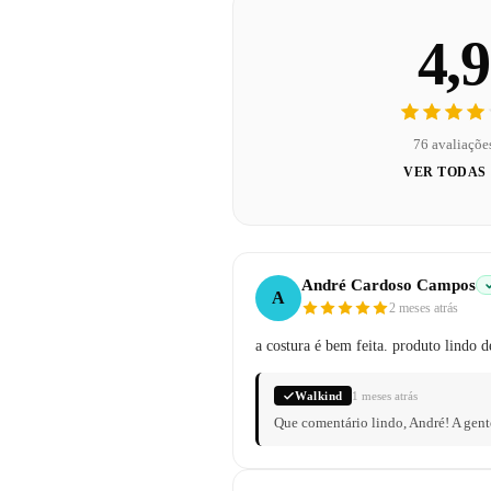
4,9
76 avaliaçõe
VER TODAS
André Cardoso Campos
A
2 meses atrás
a costura é bem feita. produto lindo
Walkind
1 meses atrás
Que comentário lindo, André! A gent