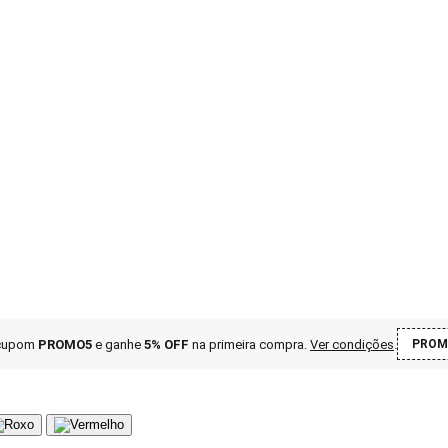
 cupom
PROMO5
e ganhe
5% OFF
na primeira compra
.
Ver condições
.
PROM