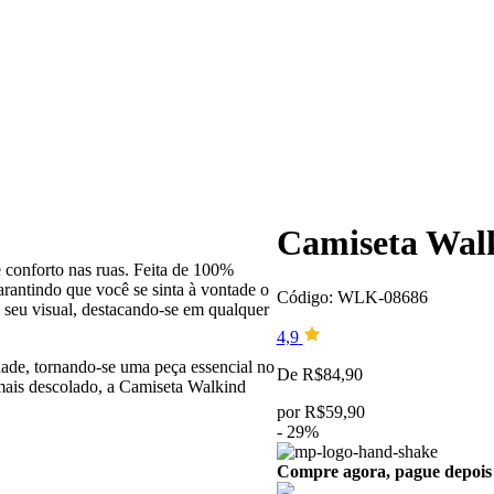
Camiseta Wal
 conforto nas ruas. Feita de 100%
arantindo que você se sinta à vontade o
Código: WLK-08686
 seu visual, destacando-se em qualquer
4,9
idade, tornando-se uma peça essencial no
De
R$
84,90
mais descolado, a Camiseta Walkind
por
R$
59,90
-
29
%
Compre agora, pague depois