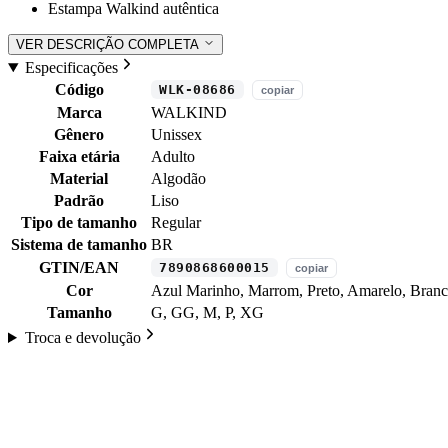
Estampa Walkind autêntica
VER DESCRIÇÃO COMPLETA
Especificações
Código
WLK-08686
copiar
Marca
WALKIND
Gênero
Unissex
Faixa etária
Adulto
Material
Algodão
Padrão
Liso
Tipo de tamanho
Regular
Sistema de tamanho
BR
GTIN/EAN
7890868600015
copiar
Cor
Azul Marinho, Marrom, Preto, Amarelo, Bran
Tamanho
G, GG, M, P, XG
Troca e devolução