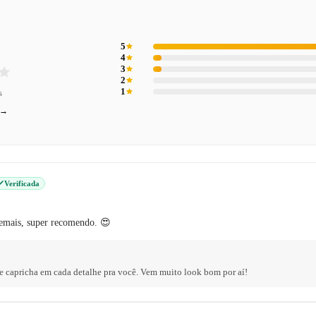
5
4
3
2
1
s
 →
Verificada
 demais, super recomendo. 😍
e capricha em cada detalhe pra você. Vem muito look bom por aí!