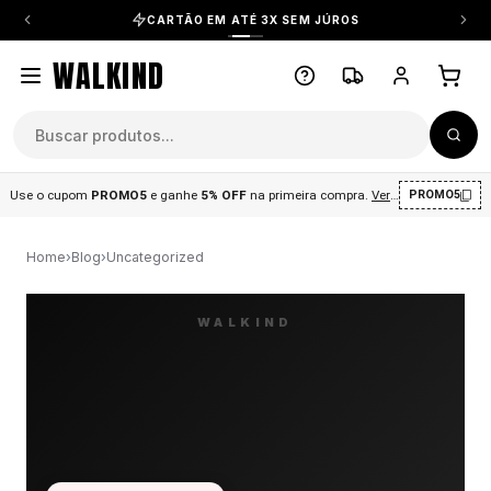
CARTÃO EM ATÉ 3X SEM JÚROS
WALKIND
Use o cupom
PROMO5
e ganhe
5% OFF
na primeira compra
.
Ver condições
.
PROMO5
Home
›
Blog
›
Uncategorized