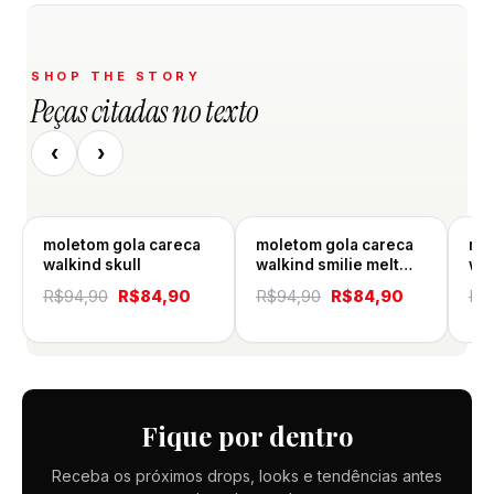
SHOP THE STORY
Peças citadas no texto
‹
›
moletom gola careca
moletom gola careca
mol
walkind skull
walkind smilie melt
wal
small
O
O
O
O
R$
94,90
R$
84,90
R$
94,90
R$
84,90
R$
preço
preço
preço
preço
original
atual
original
atual
era:
é:
era:
é:
R$94,90.
R$84,90.
R$94,90.
R$84,90.
Fique por dentro
Receba os próximos drops, looks e tendências antes