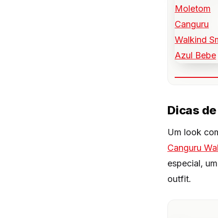
Dicas d
Um look co
Canguru Wal
especial, u
outfit.