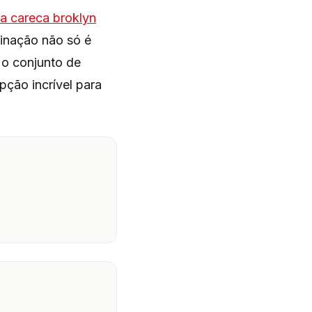
a careca broklyn
binação não só é
 o conjunto de
ção incrível para