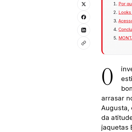
Por qu
Looks 
Acess
Conclu
MONT
O
inv
est
bom
arrasar n
Augusta, 
da atitud
jaquetas 