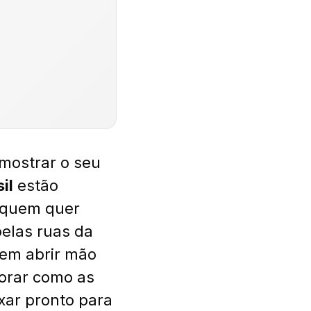
mostrar o seu
il
estão
 quem quer
pelas ruas da
sem abrir mão
lorar como as
xar pronto para