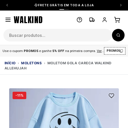
FRETE GRÁTIS EM TODA A LOJA
WALKIND
Use o cupom
PROMO5
e ganhe
5% OFF
na primeira compra
.
Ver condições
.
PROMO5
INÍCIO
›
MOLETONS
›
MOLETOM GOLA CARECA WALKIND
ALLEHUJAH
-11%