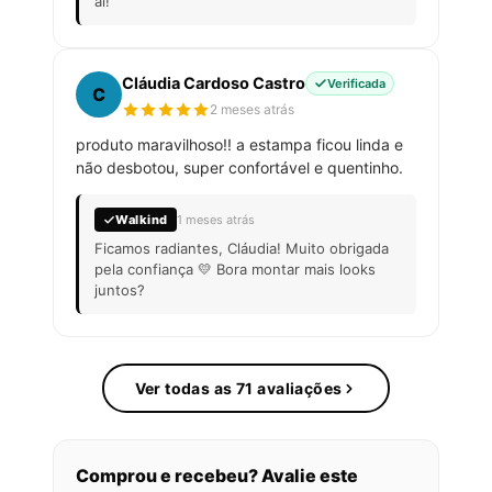
aí!
Cláudia Cardoso Castro
Verificada
C
2 meses atrás
produto maravilhoso!! a estampa ficou linda e
não desbotou, super confortável e quentinho.
Walkind
1 meses atrás
Ficamos radiantes, Cláudia! Muito obrigada
pela confiança 💛 Bora montar mais looks
juntos?
Ver todas as 71 avaliações
Comprou e recebeu? Avalie este