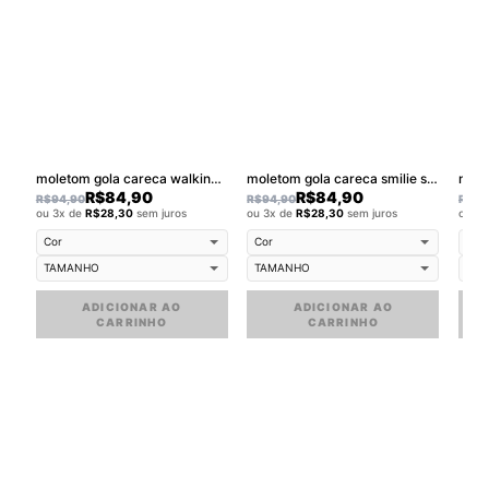
moletom gola careca walkind california
moletom gola careca smilie street small
R$
84,90
R$
84,90
R$
94,90
R$
94,90
R$
94
ou 3x de
R$
28,30
sem juros
ou 3x de
R$
28,30
sem juros
ou 3
ADICIONAR AO
ADICIONAR AO
CARRINHO
CARRINHO