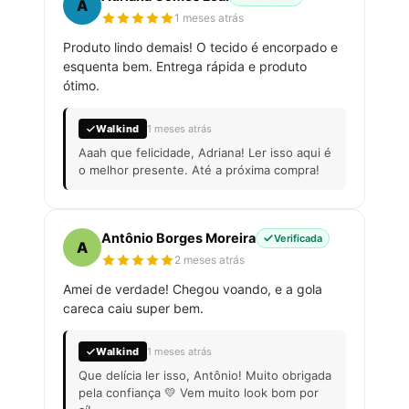
A
1 meses atrás
Produto lindo demais! O tecido é encorpado e
esquenta bem. Entrega rápida e produto
ótimo.
Walkind
1 meses atrás
Aaah que felicidade, Adriana! Ler isso aqui é
o melhor presente. Até a próxima compra!
Antônio Borges Moreira
Verificada
A
2 meses atrás
Amei de verdade! Chegou voando, e a gola
careca caiu super bem.
Walkind
1 meses atrás
Que delícia ler isso, Antônio! Muito obrigada
pela confiança 💛 Vem muito look bom por