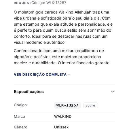
Código: WLK-13257
REQUEST
O moletom gola careca Walkind Allehujah traz uma
vibe urbana e sofisticada para o seu dia a dia. Com
uma estampa que exala atitude e personalidade, ele
é perfeito para quem busca estilo sem abrir mão do
conforto. Ideal para se destacar nas ruas com um
visual moderno e autêntico.
Confeccionado com uma mistura equilibrada de
algodão e poliéster, este moletom proporciona
maciez e durabilidade. O interior flanelado garante
aquecimento nos dias mais frios, enquanto os punhos
e a barra em ribana oferecem um ajuste seguro e
VER DESCRIÇÃO COMPLETA
confortável. Um item essencial para quem quer
compor um look casual e cheio de identidade.
Especificações
Tecido 50% algodão e 50% poliéster
Flanelado por dentro
Código
WLK-13257
copiar
Gola careca
Punhos e barra em ribana
Marca
WALKIND
Gênero
Unissex