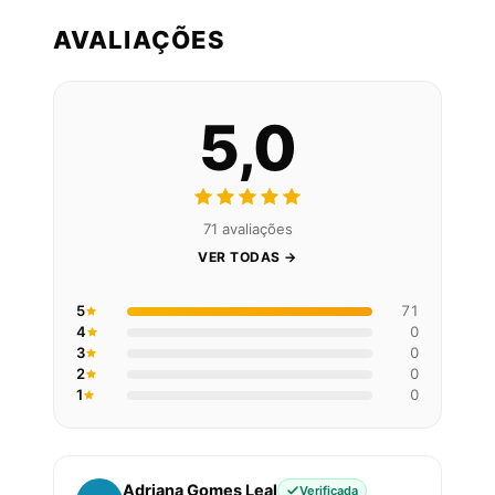
AVALIAÇÕES
5,0
71 avaliações
VER TODAS →
5
71
4
0
3
0
2
0
1
0
Adriana Gomes Leal
Verificada