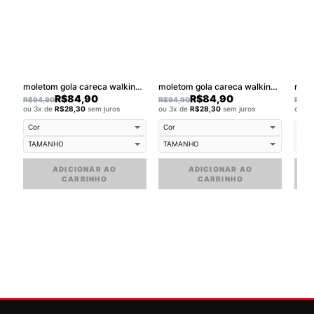
moletom gola careca walkind smilie melt - Copia
moletom gola careca walkind clothing
R$
84,90
R$
84,90
R$
94,90
R$
94,90
R$
94
ou 3x de
R$
28,30
sem juros
ou 3x de
R$
28,30
sem juros
ou 3
ADICIONAR AO
ADICIONAR AO
CARRINHO
CARRINHO