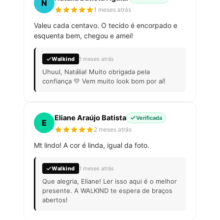
N
1 meses atrás
Valeu cada centavo. O tecido é encorpado e
esquenta bem, chegou e amei!
Walkind
1 meses atrás
Uhuul, Natália! Muito obrigada pela
confiança 💛 Vem muito look bom por aí!
Eliane Araújo Batista
Verificada
E
2 meses atrás
Mt lindo! A cor é linda, igual da foto.
Walkind
1 meses atrás
Que alegria, Eliane! Ler isso aqui é o melhor
presente. A WALKIND te espera de braços
abertos!