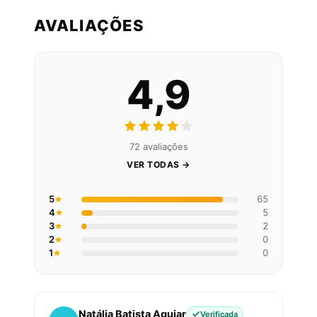
AVALIAÇÕES
4,9
72 avaliações
VER TODAS →
5
65
4
5
3
2
2
0
1
0
Natália Batista Aguiar
Verificada