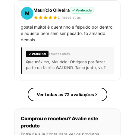
Maurício Oliveira
Verificada
M
2 meses atrás
gostei muito! é quentinho e felpudo por dentro
e aquece bem sem ser pesado. to amando
demais.
Walkind
1 meses atrás
Que máximo, Maurício! Obrigada por fazer
parte da família WALKIND. Tamo junto, viu?
Ver todas as 72 avaliações
Comprou e recebeu? Avalie este
produto
Entre na sua conta para ver os produtos