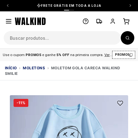
FRETE GRÁTIS EM TODA A LOJA
WALKIND
Use o cupom
PROMO5
e ganhe
5% OFF
na primeira compra
.
Ver condições
.
PROMO5
INÍCIO
›
MOLETONS
›
MOLETOM GOLA CARECA WALKIND
SMILIE
-11%