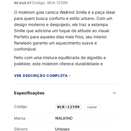
Código: WLK-12399
REQUEST
O moletom gola careca Walkind Smilie é a peça ideal
para quem busca conforto e estilo urbano. Com um
design moderno e despojado, ele traz a estampa
Smilie que adiciona um toque de atitude ao visual.
Perfeito para aqueles dias mais frios, seu interior
flanelado garante um aquecimento suave e
confortável.
Feito com uma mistura equilibrada de algodão e
poliéster, este moletom oferece durabilidade e
maciez. Os punhos e a barra em ribana proporcionam
um ajuste seguro, mantendo o estilo despojado. Seja
VER DESCRIÇÃO COMPLETA
para um rolê na cidade ou para relaxar em casa, este
moletom é a escolha certa para quem não abre mão
Especificações
do estilo.
Tecido 50% algodão e 50% poliéster
Código
WLK-12399
copiar
Interior flanelado para maior conforto
Gola careca clássica
Marca
WALKIND
Punhos e barra em ribana
Gênero
Unissex