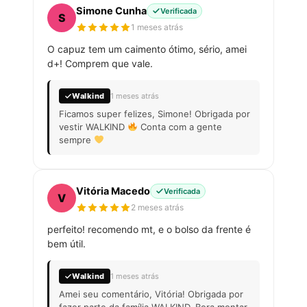
Simone Cunha
Verificada
S
1 meses atrás
O capuz tem um caimento ótimo, sério, amei
d+! Comprem que vale.
Walkind
1 meses atrás
Ficamos super felizes, Simone! Obrigada por
vestir WALKIND
Conta com a gente
sempre
Vitória Macedo
Verificada
V
2 meses atrás
perfeito! recomendo mt, e o bolso da frente é
bem útil.
Walkind
1 meses atrás
Amei seu comentário, Vitória! Obrigada por