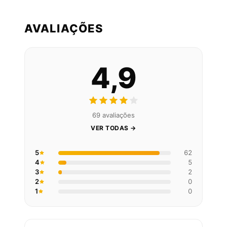
AVALIAÇÕES
4,9
69 avaliações
VER TODAS →
5
62
4
5
3
2
2
0
1
0