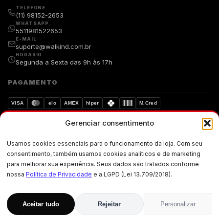
TELEFONE
(11) 98152-2653
WHATSAPP
5511981522653
E-MAIL
suporte@walkind.com.br
HORÁRIO
Segunda a Sexta das 9h às 17h
PAGAMENTO
VISA
elo
AMEX
hiper
M.Cred
Gerenciar consentimento
Compra segura
Dados protegidos
Usamos cookies essenciais para o funcionamento da loja. Com seu
Walkind. Copyright © 2019-walkind.com.br Todos os direitos
consentimento, também usamos cookies analíticos e de marketing
reservados. Os preços, promoções, condições de pagamento, frete e
para melhorar sua experiência. Seus dados são tratados conforme
produtos são válidos exclusivamente para compras realizadas via
internet.
nossa
Política de Privacidade
e a LGPD (Lei 13.709/2018).
CNPJ: 33.871.004/0001-02 · Rua Ademar Martins de Freitas, 257 · Jardim
Santo Elias, Cep: 05-300 · São Paulo · SP
Aceitar tudo
Rejeitar
Personalizar
R$
99,00
ADICIONAR AO CARRINHO