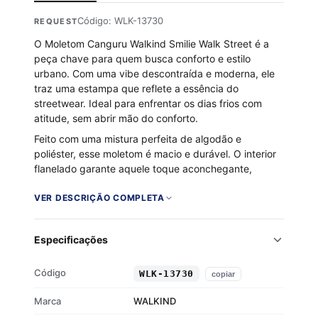
Código: WLK-13730
REQUEST
O Moletom Canguru Walkind Smilie Walk Street é a
peça chave para quem busca conforto e estilo
urbano. Com uma vibe descontraída e moderna, ele
traz uma estampa que reflete a essência do
streetwear. Ideal para enfrentar os dias frios com
atitude, sem abrir mão do conforto.
Feito com uma mistura perfeita de algodão e
poliéster, esse moletom é macio e durável. O interior
flanelado garante aquele toque aconchegante,
enquanto o capuz com cordão de regulagem e o
bolso canguru frontal trazem praticidade ao visual.
VER DESCRIÇÃO COMPLETA
Tecido 50% algodão e 50% poliéster
Interior flanelado para maior conforto
Especificações
Capuz ajustável com cordão
Punhos e barra em ribana
Código
WLK-13730
copiar
Marca
WALKIND