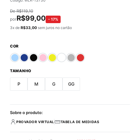
Código: WLK-13730
De
R$
119,10
R$
99,00
por
-
17
%
3
x de
R$
33,00
sem juros no cartão
COR
TAMANHO
P
M
G
GG
Sobre o produto:
PROVADOR VIRTUAL
TABELA DE MEDIDAS