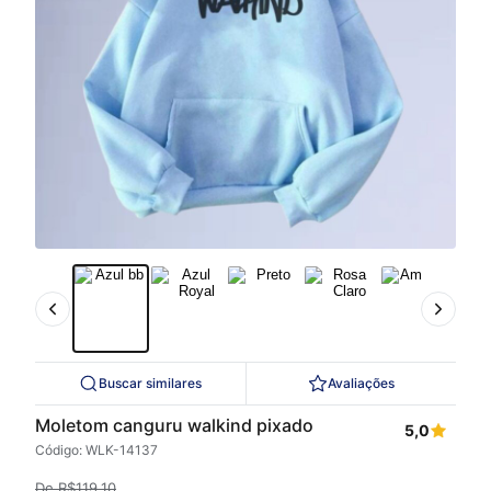
Buscar similares
Avaliações
Moletom canguru walkind pixado
5,0
Código: WLK-14137
De
R$
119,10