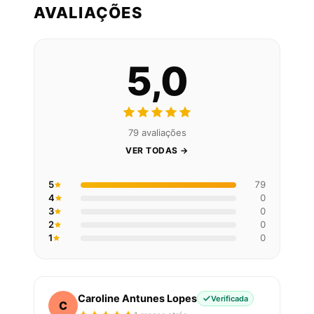
AVALIAÇÕES
5,0
79 avaliações
VER TODAS →
5
79
4
0
3
0
2
0
1
0
Caroline Antunes Lopes
Verificada
C