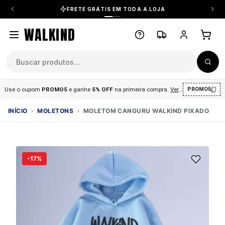
FRETE GRÁTIS EM TODA A LOJA
WALKIND
Use o cupom
PROMO5
e ganhe
5% OFF
na primeira compra
.
Ver condições
.
PROMO5
INÍCIO
›
MOLETONS
›
MOLETOM CANGURU WALKIND PIXADO
-17%