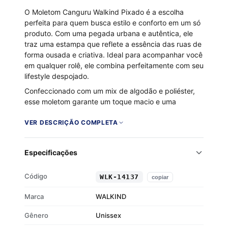
O Moletom Canguru Walkind Pixado é a escolha
perfeita para quem busca estilo e conforto em um só
produto. Com uma pegada urbana e autêntica, ele
traz uma estampa que reflete a essência das ruas de
forma ousada e criativa. Ideal para acompanhar você
em qualquer rolê, ele combina perfeitamente com seu
lifestyle despojado.
Confeccionado com um mix de algodão e poliéster,
esse moletom garante um toque macio e uma
sensação aconchegante, graças ao seu interior
flanelado. O capuz ajustável com cordão e o bolso
VER DESCRIÇÃO COMPLETA
canguru frontal adicionam praticidade e
funcionalidade ao seu dia a dia, enquanto os punhos
Especificações
e barra em ribana asseguram um caimento
impecável.
Código
WLK-14137
copiar
Tecido 50% algodão e 50% poliéster
Interior flanelado para maior conforto
Marca
WALKIND
Capuz com cordão de regulagem
Gênero
Bolso canguru frontal
Unissex