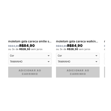
moletom gola careca smilie street
moletom gola careca walkind smilie star
mole
R$
84,90
R$
84,90
R$
94,90
R$
94,90
R$
94
ou 3x de
R$
28,30
sem juros
ou 3x de
R$
28,30
sem juros
ou 3
ADICIONAR AO
ADICIONAR AO
CARRINHO
CARRINHO