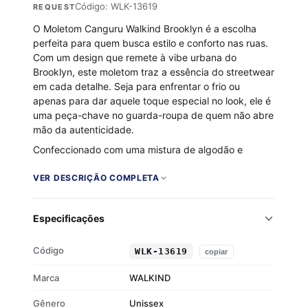
Código: WLK-13619
REQUEST
O Moletom Canguru Walkind Brooklyn é a escolha
perfeita para quem busca estilo e conforto nas ruas.
Com um design que remete à vibe urbana do
Brooklyn, este moletom traz a essência do streetwear
em cada detalhe. Seja para enfrentar o frio ou
apenas para dar aquele toque especial no look, ele é
uma peça-chave no guarda-roupa de quem não abre
mão da autenticidade.
Confeccionado com uma mistura de algodão e
poliéster, o moletom oferece um toque macio e
aconchegante, graças ao seu interior flanelado. O
VER DESCRIÇÃO COMPLETA
capuz ajustável e o bolso canguru frontal garantem
praticidade e estilo, enquanto os punhos e a barra
Especificações
em ribana proporcionam um ajuste perfeito. É o
equilíbrio ideal entre funcionalidade e design urbano.
Código
WLK-13619
copiar
Tecido 50% algodão e 50% poliéster
Flanelado por dentro
Marca
WALKIND
Capuz com cordão de regulagem
Gênero
Bolso canguru frontal
Unissex