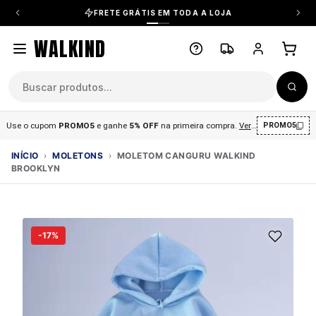
FRETE GRÁTIS EM TODA A LOJA
WALKIND
Use o cupom
PROMO5
e ganhe
5% OFF
na primeira compra
.
Ver condições
.
PROMO5
INÍCIO
›
MOLETONS
›
MOLETOM CANGURU WALKIND
BROOKLYN
-17%