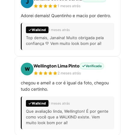
J
1 meses atrás
Adorei demais! Quentinho e macio por dentro.
Walkind
1 meses atrás
Top demais, Janaína! Muito obrigada pela
confiança 💛 Vem muito look bom por aí!
Wellington Lima Pinto
Verificada
W
2 meses atrás
chegou e amei! a cor é igual da foto, chegou
tudo certinho.
Walkind
1 meses atrás
Que avaliação linda, Wellington! É por gente
como você que a WALKIND existe. Vem
muito look bom por aí!