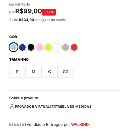
De
R$
119,10
R$
99,00
por
-
17
%
3
x de
R$
33,00
sem juros no cartão
COR
TAMANHO
P
M
G
GG
Sobre o produto:
PROVADOR VIRTUAL
TABELA DE MEDIDAS
Vendido e Entregue por
WALKIND
REQUEST