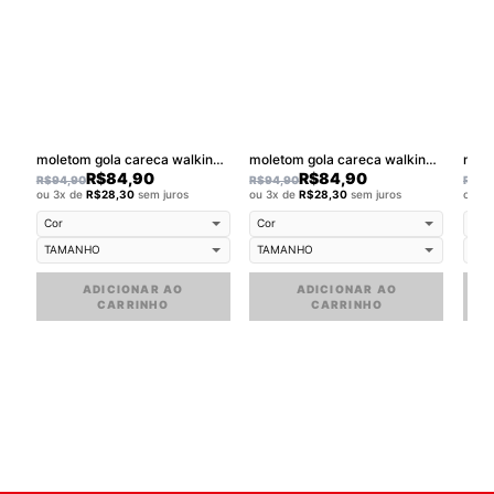
moletom gola careca walkind swag
moletom gola careca walkind smilie melt - Copia
R$
84,90
R$
84,90
R$
94,90
R$
94,90
R$
94
ou 3x de
R$
28,30
sem juros
ou 3x de
R$
28,30
sem juros
ou 3
ADICIONAR AO
ADICIONAR AO
CARRINHO
CARRINHO