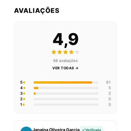
AVALIAÇÕES
4,9
68 avaliações
VER TODAS →
5
61
4
5
3
2
2
0
1
0
Janaína Oliveira Garcia
Verificada