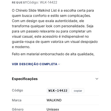
Código: WLK-14422
REQUEST
O Chinelo Slide Walkind List é a escolha certa para
quem busca conforto e estilo sem complicações.
Com um design que exala autenticidade, ele
transforma qualquer look com personalidade. Seja
para um passeio relaxante ou para completar um
visual casual, este acessório é indispensável no
guarda-roupa de quem valoriza um visual despojado
e moderno.
Feito em material emborrachado de alta qualidade,
oferece um conforto que se sente a cada passo. Seu
solado flexível e antiderrapante garante segurança,
VER DESCRIÇÃO COMPLETA
enquanto a palmilha macia proporciona um ajuste
confortável o dia todo. Um chinelo versátil que se
Especificações
adapta a qualquer situação com elegância e
praticidade.
Código
WLK-14422
copiar
Marca: Walkind – qualidade inconfundível
Material: Borracha – resistência garantida
Marca
WALKIND
Cor: Preto/Branco – versátil e estiloso
Gênero
Unissex