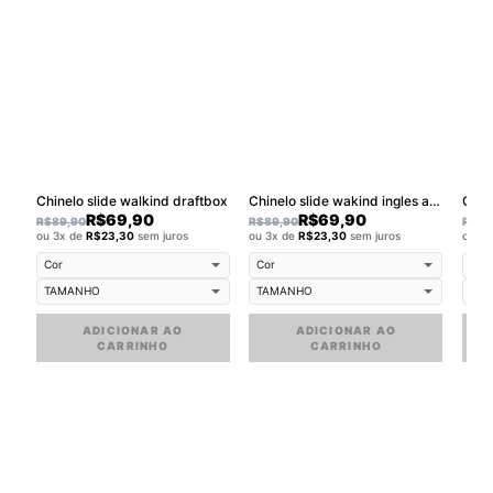
Chinelo slide walkind draftbox
Chinelo slide wakind ingles antigo
R$
69,90
R$
69,90
R$
89,90
R$
89,90
R$
89
ou 3x de
R$
23,30
sem juros
ou 3x de
R$
23,30
sem juros
ou 3
ADICIONAR AO
ADICIONAR AO
CARRINHO
CARRINHO