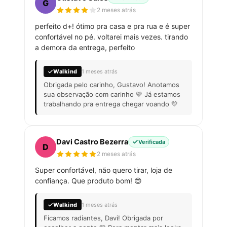
G
2 meses atrás
perfeito d+! ótimo pra casa e pra rua e é super
confortável no pé. voltarei mais vezes. tirando
a demora da entrega, perfeito
Walkind
1 meses atrás
Obrigada pelo carinho, Gustavo! Anotamos
sua observação com carinho 💛 Já estamos
trabalhando pra entrega chegar voando 💛
Davi Castro Bezerra
Verificada
D
2 meses atrás
Super confortável, não quero tirar, loja de
confiança. Que produto bom! 😍
Walkind
1 meses atrás
Ficamos radiantes, Davi! Obrigada por