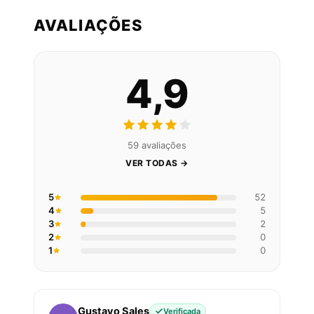
AVALIAÇÕES
4,9
59 avaliações
VER TODAS →
5
52
4
5
3
2
2
0
1
0
Gustavo Sales
Verificada