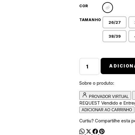
COR
TAMANHO
26/27
38/39
Chinelo slide walkind smili
ADICION
Sobre o produto:
PROVADOR VIRTUAL
REQUEST
Vendido e Entr
ADICIONAR AO CARRINHO
Curtiu? Compartilhe esta p