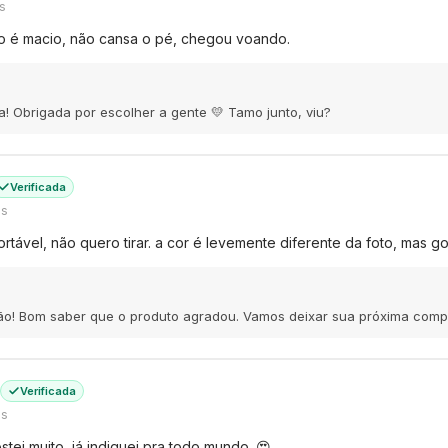
s
do é macio, não cansa o pé, chegou voando.
ina! Obrigada por escolher a gente 💛 Tamo junto, viu?
Verificada
ás
rtável, não quero tirar. a cor é levemente diferente da foto, mas go
o! Bom saber que o produto agradou. Vamos deixar sua próxima compra 
Verificada
ás
stei muito, já indiquei pra todo mundo. 😍