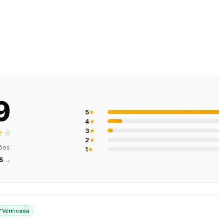
9
5
4
3
2
ções
1
S →
Verificada