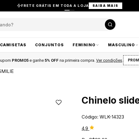
FRETE GRÁTIS EM TODA A LOJA
SAIBA MAIS
CAMISETAS
CONJUNTOS
FEMININO
MASCULINO
 cupom
PROMO5
e ganhe
5% OFF
na primeira compra
.
Ver condições
.
PROM
SMILIE
Chinelo slid
Código: WLK-14323
4,9