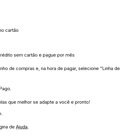
no cartão
édito sem cartão e pague por mês
inho de compras e, na hora de pagar, selecione “Linha de
 Pago.
las que melhor se adapte a você e pronto!
o.
ágina de
Ajuda
.