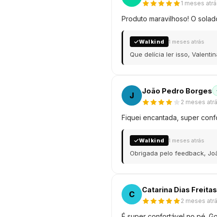
1 meses atrá
Produto maravilhoso! O sola
Walkind
1 meses atrás
Que delícia ler isso, Valent
João Pedro Borges
J
2 meses atr
Fiquei encantada, super confo
Walkind
1 meses atrás
Obrigada pelo feedback, Joã
Catarina Dias Freitas
C
2 meses atr
É super confortável no pé. Go