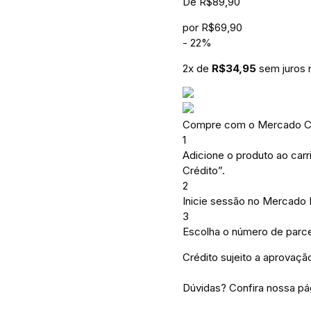
De
R$
89,90
por
R$
69,90
-
22
%
2
x de
R$
34,95
sem juros 
Compre com o Mercado Cr
1
Adicione o produto ao carr
Crédito”.
2
Inicie sessão no Mercado
3
Escolha o número de parce
Crédito sujeito a aprovaçã
Dúvidas? Confira nossa p