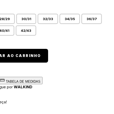
28/29
30/31
32/33
34/35
36/37
40/41
42/43
e quantidade
AR AO CARRINHO
TABELA DE MEDIDAS
egue por
WALKIND
eça!