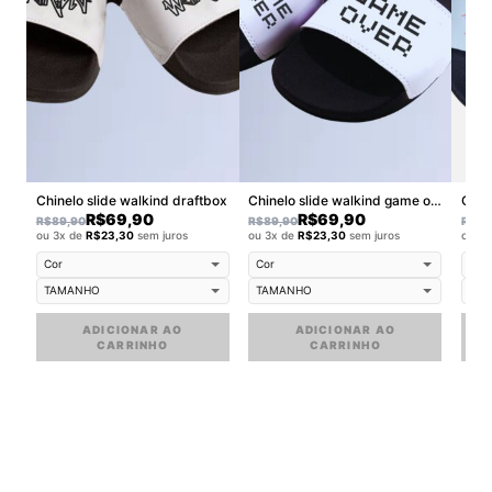
Chinelo slide walkind draftbox
Chinelo slide walkind game over
Chin
R$
69,90
R$
69,90
R$
89,90
R$
89,90
R$
89
ou 3x de
R$
23,30
sem juros
ou 3x de
R$
23,30
sem juros
ou 3
ADICIONAR AO
ADICIONAR AO
CARRINHO
CARRINHO