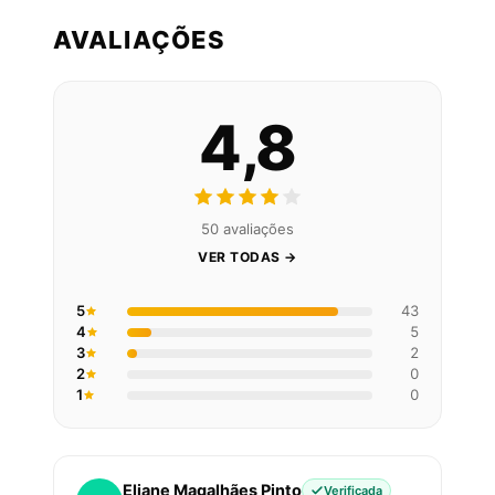
AVALIAÇÕES
4,8
50 avaliações
VER TODAS →
5
43
4
5
3
2
2
0
1
0
Eliane Magalhães Pinto
Verificada