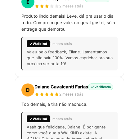
E
2 meses atrás
Produto lindo demais! Leve, dá pra usar o dia
todo. Comprem que vale. no geral gostei, só a
entrega que demorou
Walkind
1 meses atrás
Valeu pelo feedback, Eliane. Lamentamos
que não saiu 100%. Vamos caprichar pra sua
próxima ser nota 10!
Daiane Cavalcanti Farias
Verificada
D
2 meses atrás
Top demais, a tira não machuca.
Walkind
1 meses atrás
Aaah que felicidade, Daiane! É por gente
como você que a WALKIND existe. A
WALKIND te espera de braços abertos!