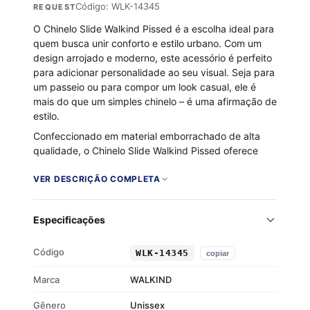
Código: WLK-14345
REQUEST
O Chinelo Slide Walkind Pissed é a escolha ideal para
quem busca unir conforto e estilo urbano. Com um
design arrojado e moderno, este acessório é perfeito
para adicionar personalidade ao seu visual. Seja para
um passeio ou para compor um look casual, ele é
mais do que um simples chinelo – é uma afirmação de
estilo.
Confeccionado em material emborrachado de alta
qualidade, o Chinelo Slide Walkind Pissed oferece
conforto incomparável. Seu solado flexível e
antiderrapante garante estabilidade e segurança em
VER DESCRIÇÃO COMPLETA
cada passo, enquanto a palmilha macia proporciona
um ajuste perfeito para o dia inteiro.
Especificações
Marca: Walkind – qualidade e estilo
inconfundíveis
Código
WLK-14345
copiar
Material: Borracha – resistência e durabilidade
Cor: Preto/Branco – versatilidade para qualquer
Marca
WALKIND
look
Gênero
Unissex