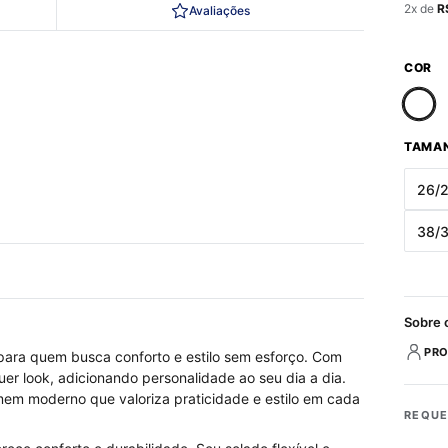
2
x de
R
Avaliações
COR
TAMA
26/
38/
Sobre 
PRO
para quem busca conforto e estilo sem esforço. Com
uer look, adicionando personalidade ao seu dia a dia.
mem moderno que valoriza praticidade e estilo em cada
REQUE