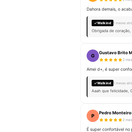
Dahora demais, o acaba
Walkind
1 meses atr
Obrigada de coração, 
Gustavo Brito 
G
2 mes
Amei d+, é super confor
Walkind
1 meses atr
Aaah que felicidade, 
Pedro Monteiro
P
2 mes
É super confortável no 