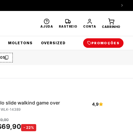
AJUDA
RASTREIO
CONTA
CARRINHO
MOLETONS
OVERSIZED
PROMOÇÕES
O5
lo slide walkind game over
4,9
: WLK-14389
89,90
$
69,90
-
22
%