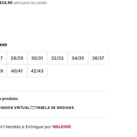
$
34,95
sem juros no cartão
NHO
27
28/29
30/31
32/33
34/35
36/37
39
40/41
42/43
o produto:
VADOR VIRTUAL
TABELA DE MEDIDAS
Vendido e Entregue por
WALKIND
ST