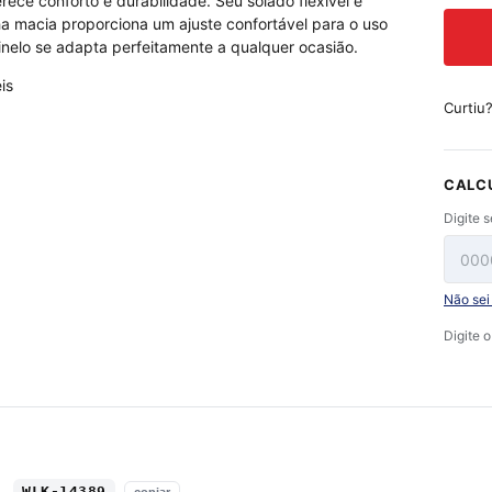
rece conforto e durabilidade. Seu solado flexível e
a macia proporciona um ajuste confortável para o uso
hinelo se adapta perfeitamente a qualquer ocasião.
is
Curtiu
CALC
Digite 
Não se
Digite 
WLK-14389