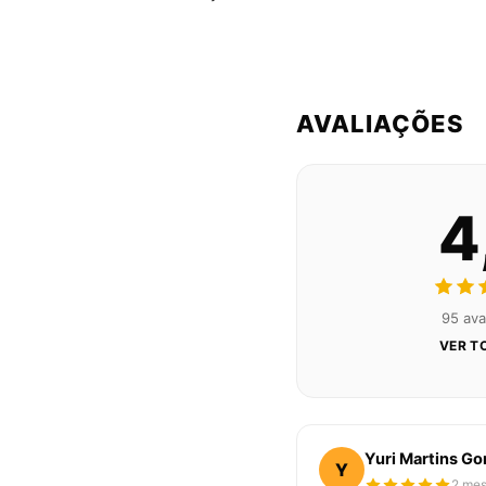
AVALIAÇÕES
4
95 ava
VER T
Yuri Martins G
Y
2 mes