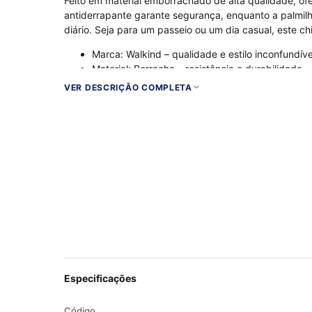
Feito em material emborrachado de alta qualidade, ofe
antiderrapante garante segurança, enquanto a palmilh
diário. Seja para um passeio ou um dia casual, este c
Marca: Walkind – qualidade e estilo inconfundíve
Material: Borracha – resistência e durabilidade
Cor: Preto/Branco – combina com qualquer look
VER DESCRIÇÃO COMPLETA
Especificações
Código