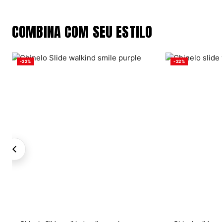
COMBINA COM SEU ESTILO
-22%
-22%
VER OPÇÕES