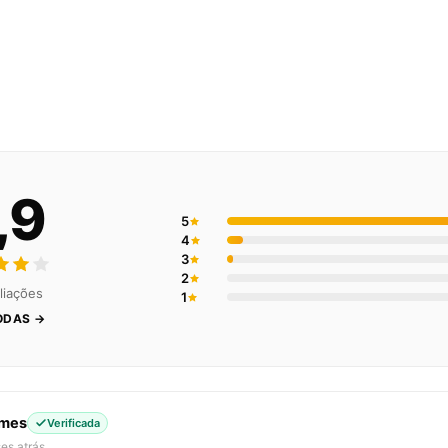
,9
5
4
3
2
liações
1
ODAS →
omes
Verificada
es atrás