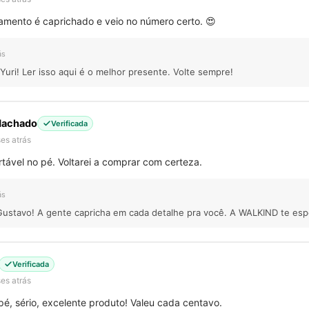
mento é caprichado e veio no número certo. 😍
ás
Yuri! Ler isso aqui é o melhor presente. Volte sempre!
Machado
Verificada
es atrás
tável no pé. Voltarei a comprar com certeza.
ás
Gustavo! A gente capricha em cada detalhe pra você. A WALKIND te esp
Verificada
es atrás
pé, sério, excelente produto! Valeu cada centavo.