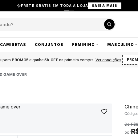
FRETE GRÁTIS EM TODA A LOJA
SAIBA MAIS
CAMISETAS
CONJUNTOS
FEMININO
MASCULINO
 cupom
PROMO5
e ganhe
5% OFF
na primeira compra
.
Ver condições
.
PROM
ND GAME OVER
Chine
Código
De
R$
R
por