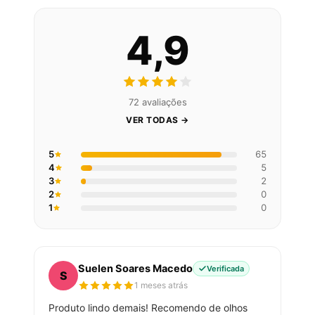
4,9
72 avaliações
VER TODAS →
5
65
4
5
3
2
2
0
1
0
Suelen Soares Macedo
Verificada
S
1 meses atrás
Produto lindo demais! Recomendo de olhos