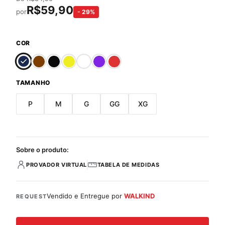
R$
59,90
por
-
29
%
COR
TAMANHO
P
M
G
GG
XG
Sobre o produto:
PROVADOR VIRTUAL
TABELA DE MEDIDAS
Vendido e Entregue por
WALKIND
REQUEST