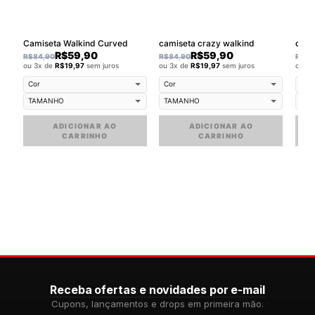
Camiseta Walkind Curved
camiseta crazy walkind
cami
R$
59,90
R$
59,90
R$
84,90
R$
84,90
R$
84
ou 3x de
R$
19,97
sem juros
ou 3x de
R$
19,97
sem juros
ou 3
ADICIONAR AO
ADICIONAR AO
CARRINHO
CARRINHO
Receba ofertas e novidades por e-mail
Cupons, lançamentos e drops em primeira mão.