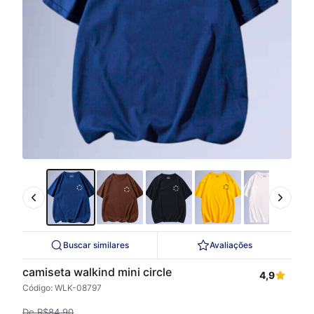
Buscar similares
Avaliações
camiseta walkind mini circle
4,9
Código: WLK-08797
De
R$
84,90