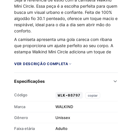
Mini Circle. Essa peça é a escolha perfeita para quem
busca um visual urbano e confiante. Feita de 100%
algodão fio 30.1 penteado, oferece um toque macio e
respirável, ideal para o dia a dia sem abrir mão do
conforto.
A camiseta apresenta uma gola careca com ribana
que proporciona um ajuste perfeito ao seu corpo. A
estampa Walkind Mini Circle adiciona um toque de
originalidade e atitude, destacando-se em qualquer
ocasião. Mostre sua personalidade com esta peça
VER DESCRIÇÃO COMPLETA
que combina durabilidade e estilo.
100% algodão fio 30.1 penteado
Especificações
Toque macio e respirável
Gola careca com ribana
Código
WLK-08797
copiar
Estampa Walkind Mini Circle
Marca
WALKIND
Gênero
Unissex
Faixa etária
Adulto