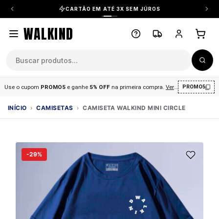
CARTÃO EM ATÉ 3X SEM JÚROS
WALKIND
Use o cupom
PROMO5
e ganhe
5% OFF
na primeira compra
.
Ver condições
.
PROMO5
INÍCIO
›
CAMISETAS
›
CAMISETA WALKIND MINI CIRCLE
-29%