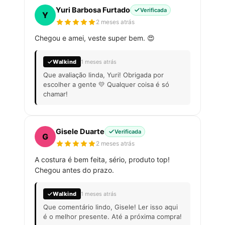
Yuri Barbosa Furtado
Verificada
Y
2 meses atrás
Chegou e amei, veste super bem. 😍
Walkind
1 meses atrás
Que avaliação linda, Yuri! Obrigada por
escolher a gente 💛 Qualquer coisa é só
chamar!
Gisele Duarte
Verificada
G
2 meses atrás
A costura é bem feita, sério, produto top!
Chegou antes do prazo.
Walkind
1 meses atrás
Que comentário lindo, Gisele! Ler isso aqui
é o melhor presente. Até a próxima compra!