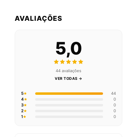
AVALIAÇÕES
5,0
44 avaliações
VER TODAS →
5
44
4
0
3
0
2
0
1
0