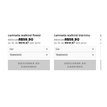
camiseta walkind flower
camiseta walkind blaricka
cami
R$
59,90
R$
59,90
R$
84,90
R$
84,90
R$
84
ou 3x de
R$
19,97
sem juros
ou 3x de
R$
19,97
sem juros
ou 3
ADICIONAR AO
ADICIONAR AO
CARRINHO
CARRINHO