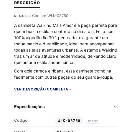
DESCRIÇÃO
Código: WLK-08760
REQUEST
A camiseta Walkind Mais Amor é a peça perfeita para
quem busca estilo e conforto no dia a dia. Feita com
100% algodão fio 30.1 penteado, ela garante um
toque macio e durabilidade, ideal para acompanhar
todas as suas aventuras urbanas. A estampa Walkind
traz um ar de atitude e modernidade, deixando claro
que amor e estilo andam juntos.
Com gola careca e ribana, essa camiseta combina
facilmente com outras peças do seu guarda-roupa,
se tornando um item essencial para qualquer look.
Seja para um rolê com os amigos ou um passeio
VER DESCRIÇÃO COMPLETA
descontraído pela cidade, a Walkind Mais Amor é a
escolha certa para expressar sua personalidade.
Especificações
100% algodão fio 30.1 penteado
Toque macio e respirável
Código
WLK-08760
copiar
Gola careca com ribana
Estampa Walkind