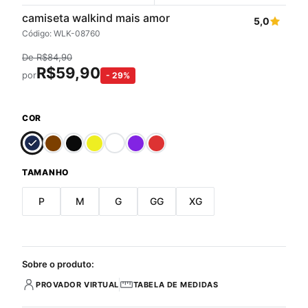
camiseta walkind mais amor
5,0
Código: WLK-08760
De
R$
84,90
R$
59,90
por
-
29
%
COR
TAMANHO
P
M
G
GG
XG
Sobre o produto:
PROVADOR VIRTUAL
TABELA DE MEDIDAS