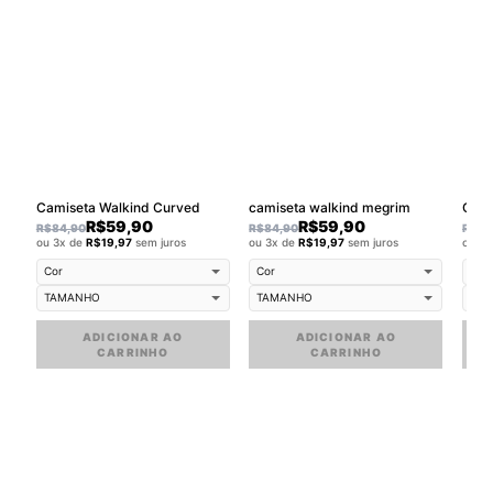
Camiseta Walkind Curved
camiseta walkind megrim
Cami
R$
59,90
R$
59,90
R$
84,90
R$
84,90
R$
84
ou 3x de
R$
19,97
sem juros
ou 3x de
R$
19,97
sem juros
ou 3
ADICIONAR AO
ADICIONAR AO
CARRINHO
CARRINHO