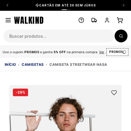
CARTÃO EM ATÉ 3X SEM JÚROS
WALKIND
Use o cupom
PROMO5
e ganhe
5% OFF
na primeira compra
.
Ver condições
.
PROMO5
INÍCIO
›
CAMISETAS
›
CAMISETA STREETWEAR NASA
-29%