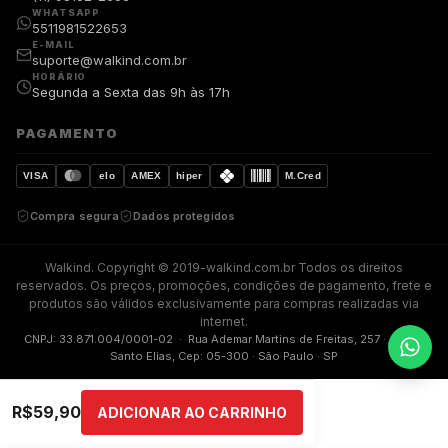
WHATSAPP
5511981522653
E-MAIL
suporte@walkind.com.br
HORÁRIO
Segunda a Sexta das 9h às 17h
PAGAMENTO
VISA
elo
AMEX
hiper
M.Cred
Compra segura
Dados protegidos
Walkind. Copyright © 2019-walkind.com.br Todos os direitos
reservados. Os preços, promoções, condições de pagamento, frete e
produtos são válidos exclusivamente para compras realizadas via
internet.
CNPJ: 33.871.004/0001-02 · Rua Ademar Martins de Freitas, 257 · Jardim
Santo Elias, Cep: 05-300 · São Paulo · SP
R$
59,90
ADICIONAR AO CARRINHO