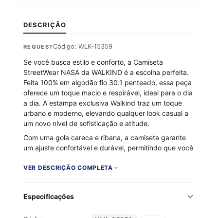
DESCRIÇÃO
Código: WLK-15359
REQUEST
Se você busca estilo e conforto, a Camiseta
StreetWear NASA da WALKIND é a escolha perfeita.
Feita 100% em algodão fio 30.1 penteado, essa peça
oferece um toque macio e respirável, ideal para o dia
a dia. A estampa exclusiva Walkind traz um toque
urbano e moderno, elevando qualquer look casual a
um novo nível de sofisticação e atitude.
Com uma gola careca e ribana, a camiseta garante
um ajuste confortável e durável, permitindo que você
se mova com liberdade e confiança. Seja para um
rolê na cidade ou uma reunião descontraída, essa
VER DESCRIÇÃO COMPLETA
camiseta é a peça chave para compor seu visual com
autenticidade.
Especificações
100% algodão fio 30.1 penteado
Toque macio e respirável