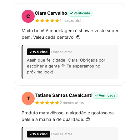
Clara Carvalho
Verificada
C
1 meses atrás
Muito bom! A modelagem é show e veste super
bem. Valeu cada centavo. 😍
Walkind
1 meses atrás
Aaah que felicidade, Clara! Obrigada por
escolher a gente 💛 Te esperamos no
próximo look!
Tatiane Santos Cavalcanti
Verificada
T
2 meses atrás
Produto maravilhoso, o algodão é gostoso na
pele e a malha é de qualidade. 😍
Walkind
1 meses atrás