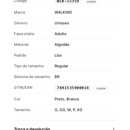
Código
WLK-15359
copiar
Gola careca com ribana
Estampa Walkind
Marca
WALKIND
Gênero
Unissex
Faixa etária
Adulto
Material
Algodão
Padrão
Liso
Tipo de tamanho
Regular
Sistema de tamanho
BR
GTIN/EAN
7891535900018
copiar
Cor
Preto, Branco
Tamanho
G, GG, M, P, XG
Troca e devolução