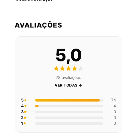
AVALIAÇÕES
5,0
78 avaliações
VER TODAS →
5
74
4
4
3
0
2
0
1
0