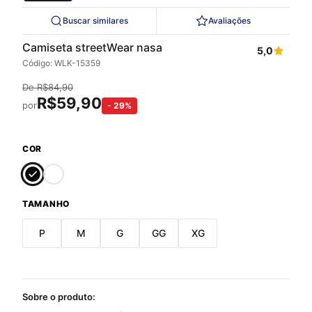
Buscar similares
Avaliações
Camiseta streetWear nasa
5,0
Código: WLK-15359
De
R$
84,90
R$
59,90
por
-
29
%
COR
TAMANHO
P
M
G
GG
XG
Sobre o produto: