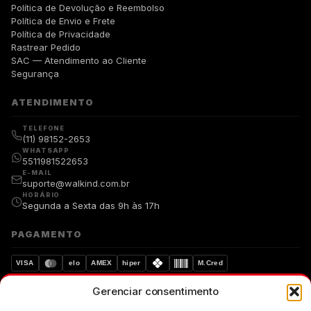
Política de Devolução e Reembolso
Política de Envio e Frete
Política de Privacidade
Rastrear Pedido
SAC — Atendimento ao Cliente
Segurança
ATENDIMENTO
TELEFONE
(11) 98152-2653
WHATSAPP
5511981522653
E-MAIL
suporte@walkind.com.br
HORÁRIO
Segunda a Sexta das 9h às 17h
PAGAMENTO
VISA
elo
AMEX
hiper
M.Cred
Gerenciar consentimento
Compra segura
Dados protegidos