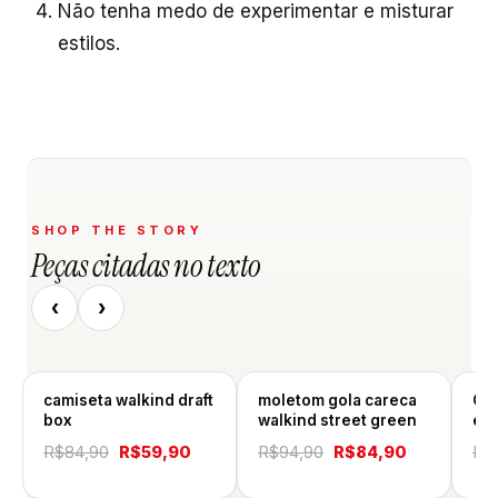
Não tenha medo de experimentar e misturar
estilos.
SHOP THE STORY
Peças citadas no texto
‹
›
camiseta walkind draft
moletom gola careca
Cam
box
walkind street green
edi
O
O
O
O
R$
84,90
R$
59,90
R$
94,90
R$
84,90
R$
preço
preço
preço
preço