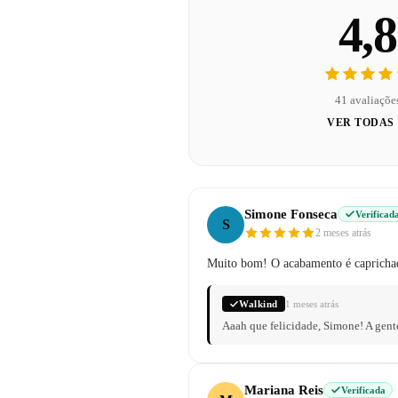
4,8
41 avaliaçõe
VER TODAS
Simone Fonseca
Verificad
S
2 meses atrás
Muito bom! O acabamento é caprichad
Walkind
1 meses atrás
Aaah que felicidade, Simone! A gent
Mariana Reis
Verificada