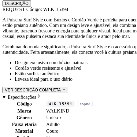
DESCRIÇÃO
REQUEST
Código: WLK-15394
A Pulseira Surf Style com Búzios e Cordão Verde é perfeita para qu
estilo praiano autêntico. Com um design leve e ajustável, ela combin
vibrante, trazendo frescor e energia para qualquer visual. Ideal para m
casual, essa pulseira destaca sua identidade única e amor pelo mar.
Combinando moda e significado, a Pulseira Surf Style é o acessório qu
autenticidade. Feita artesanalmente, ela conecta você à cultura praian
Design exclusivo com búzios naturais
Cordão verde resistente e ajustável
Estilo surfista autêntico
Leveza ideal para o uso diário
VER DESCRIÇÃO COMPLETA
Especificações
Código
WLK-15394
copiar
Marca
WALKIND
Gênero
Unissex
Faixa etária
Adulto
Material
Couro