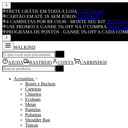
FRETE GRÁTIS EM TODA A LOJA
SAIBA MAIS
CARTÃO EM ATÉ 3X SEM JÚROS
COMPRAR
4 CAMISETAS POR R$ 159,90 · MONTE SEU KIT
MONTAR 
USE PROMO5 E GANHE 5% OFF NA 1ª COMPRA
APROVEI
PROGRAMA DE PONTOS · GANHE 5% OFF A CADA COM
WALKIND
AJUDA
RASTREIO
CONTA
CARRINHO
0
Acessórios
Bonés e Buckets
Carteiras
Chinelos
Ecobags
Meias
Pantufas
Pulseiras
Shoulder Bag
Toucas