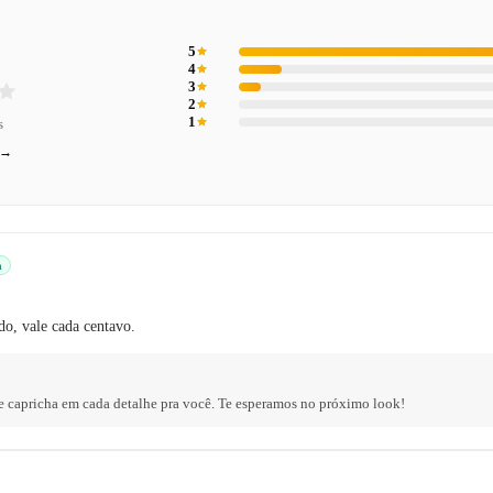
5
4
3
2
1
s
 →
a
o, vale cada centavo.
e capricha em cada detalhe pra você. Te esperamos no próximo look!