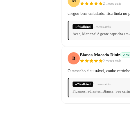
M
2 meses atrás
chegou bem embalado. fica linda no p
Walkind
1 meses atrás
Aeee, Mariana! A gente capricha em 
Bianca Macedo Diniz
Ve
B
2 meses atrás
O tamanho é ajustável, coube certin
Walkind
1 meses atrás
Ficamos radiantes, Bianca! Seu cari