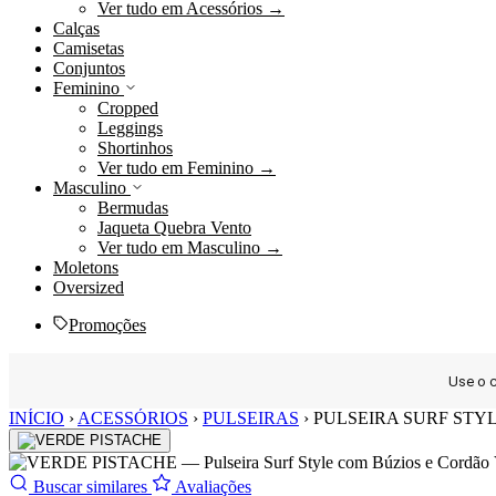
Ver tudo em Acessórios →
Calças
Camisetas
Conjuntos
Feminino
Cropped
Leggings
Shortinhos
Ver tudo em Feminino →
Masculino
Bermudas
Jaqueta Quebra Vento
Ver tudo em Masculino →
Moletons
Oversized
Promoções
Use o
Ir
INÍCIO
›
ACESSÓRIOS
›
PULSEIRAS
›
PULSEIRA SURF STY
para
o
conteúdo
Buscar similares
Avaliações