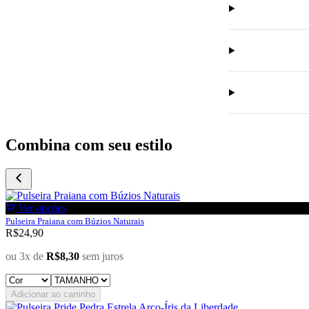
Combina com seu estilo
Ver opções
Pulseira Praiana com Búzios Naturais
R$
24,90
ou 3x de
R$
8,30
sem juros
Adicionar ao carrinho