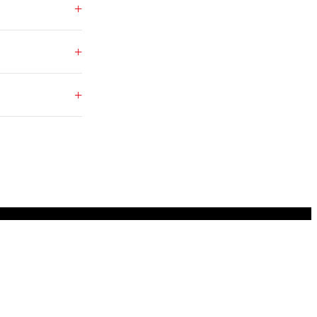
+
+
+