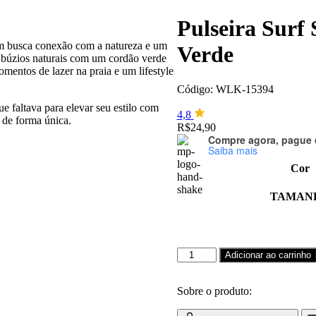
Pulseira Surf
em busca conexão com a natureza e um
Verde
a búzios naturais com um cordão verde
omentos de lazer na praia e um lifestyle
Código: WLK-15394
e faltava para elevar seu estilo com
4,8
a de forma única.
R$
24,90
Compre agora, pague 
Saiba mais
Cor
TAMAN
Pulseira
Adicionar ao carrinho
Surf
Style
com
Sobre o produto:
Búzios