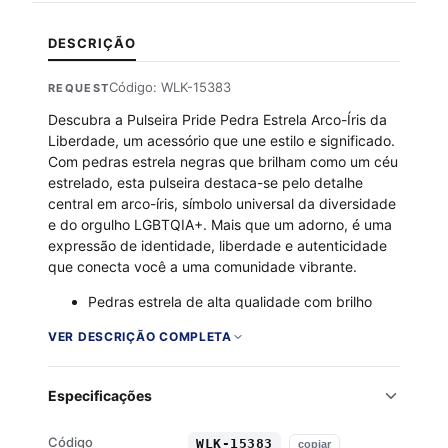
DESCRIÇÃO
Código: WLK-15383
REQUEST
Descubra a Pulseira Pride Pedra Estrela Arco-Íris da
Liberdade, um acessório que une estilo e significado.
Com pedras estrela negras que brilham como um céu
estrelado, esta pulseira destaca-se pelo detalhe
central em arco-íris, símbolo universal da diversidade
e do orgulho LGBTQIA+. Mais que um adorno, é uma
expressão de identidade, liberdade e autenticidade
que conecta você a uma comunidade vibrante.
Pedras estrela de alta qualidade com brilho
intenso e duradouro
VER DESCRIÇÃO COMPLETA
Conta central com as cores do arco-íris,
representando inclusão e respeito
Design unissex, ideal para uso diário e ocasiões
Especificações
especiais
Produto feito com materiais resistentes e
Código
WLK-15383
copiar