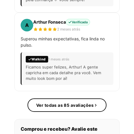
Arthur Fonseca
Verificada
A
2 meses atrás
Superou minhas expectativas, fica linda no
pulso.
Walkind
1 meses atrás
Ficamos super felizes, Arthur! A gente
capricha em cada detalhe pra você. Vem
muito look bom por aí!
Ver todas as 85 avaliações
Comprou e recebeu? Avalie este