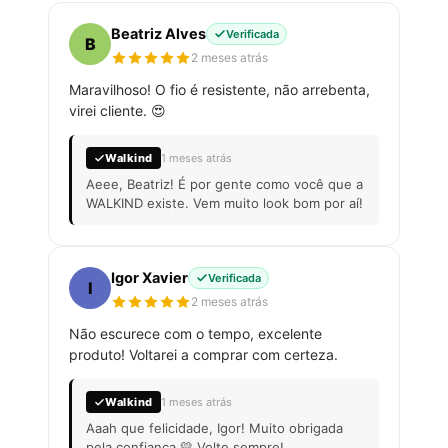
Beatriz Alves
Verificada
B
2 meses atrás
Maravilhoso! O fio é resistente, não arrebenta,
virei cliente. 😍
Walkind
1 meses atrás
Aeee, Beatriz! É por gente como você que a
WALKIND existe. Vem muito look bom por aí!
Igor Xavier
Verificada
I
2 meses atrás
Não escurece com o tempo, excelente
produto! Voltarei a comprar com certeza.
Walkind
1 meses atrás
Aaah que felicidade, Igor! Muito obrigada
pela confiança 💛 Volte sempre!