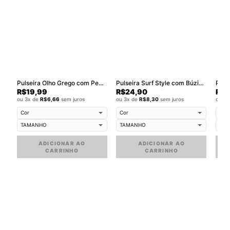
Pulseira Olho Grego com Pedras Pretas Proteção e Estilo Unissex
Pulseira Surf Style com Búzios e Cordão Verde
R$
19,99
R$
24,90
R$
2
ou 3x de
R$
6,66
sem juros
ou 3x de
R$
8,30
sem juros
ou 3
ADICIONAR AO
ADICIONAR AO
CARRINHO
CARRINHO