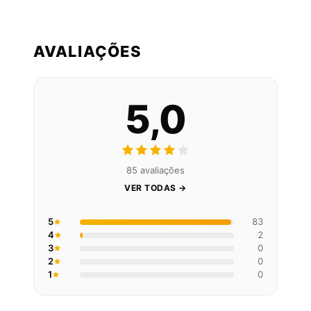
AVALIAÇÕES
5,0
85 avaliações
VER TODAS →
5
83
4
2
3
0
2
0
1
0